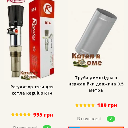
Труба димохідна з
нержавійки довжина 0,5
Регулятор тяги для
метра
котла Regulus RT4
189
грн
Rated
995
грн
5.00
out of 5
В наявності
Rated
5.00
out of 5