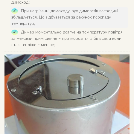
димоході;
При нагріванні димоходу, рух димогазів всередині
збільшується. Це відбувається за рахунок перепаду
температур;
Димар моментально реагує на температуру повітря
за межами приміщення – при морозі тяга більше, а коли
стає тепліше – менше;