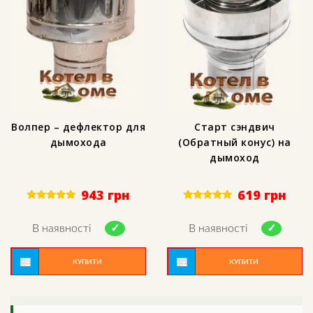
Волпер – дефлектор для
Старт сэндвич
дымохода
(Обратный конус) на
дымоход
943
грн
619
грн
Rated
Rated
5.00
5.00
out of 5
out of 5
В наявності
В наявності
КУПИТИ
КУПИТИ