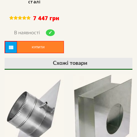
сталі
7 447
грн
Rated
5.00
out of 5
В наявності
КУПИТИ
Схожі товари