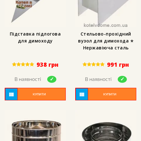
Підставка підлогова
Стельово-прохідний
для димоходу
вузол для димохода ⭐
Нержавіюча сталь
938
грн
991
грн
Rated
Rated
5.00
5.00
out of 5
out of 5
В наявності
В наявності
КУПИТИ
КУПИТИ