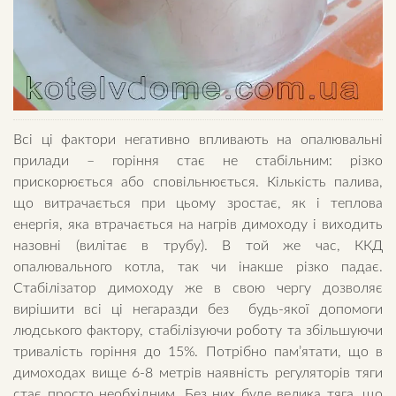
Всі ці фактори негативно впливають на опалювальні
прилади – горіння стає не стабільним: різко
прискорюється або сповільнюється. Кількість палива,
що витрачається при цьому зростає, як і теплова
енергія, яка втрачається на нагрів димоходу і виходить
назовні (вилітає в трубу). В той же час, ККД
опалювального котла, так чи інакше різко падає.
Стабілізатор димоходу же в свою чергу дозволяє
вирішити всі ці негаразди без будь-якої допомоги
людського фактору, стабілізуючи роботу та збільшуючи
тривалість горіння до 15%. Потрібно пам’ятати, що в
димоходах вище 6-8 метрів наявність регуляторів тяги
стає просто необхідним. Без них буде велика тяга, що