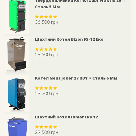
Твердопаливний Котел Zubr Praktik 20 ⭐
Сталь 5 Мм
36 500
грн
Rated
5.00
out of 5
Шахтний Котел Bizon FS-12 Еко
29 500
грн
Rated
5.00
out of 5
Котел Neus Joker 27 КВт ⭐ Сталь 6 Мм
59 300
грн
Rated
5.00
out of 5
Шахтний Котел Idmar Еко 12
29 500
грн
Rated
5.00