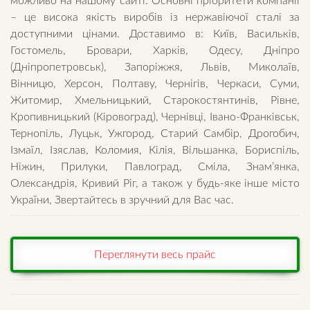
можливо на нашому сайті. Основні пріоритети компанії
– це висока якість виробів із нержавіючої сталі за
доступними цінами. Доставимо в: Київ, Васильків,
Гостомель, Бровари, Харків, Одесу, Дніпро
(Дніпропетровськ), Запоріжжя, Львів, Миколаїв,
Вінницю, Херсон, Полтаву, Чернігів, Черкаси, Суми,
Житомир, Хмельницький, Старокостянтинів, Рівне,
Кропивницький (Кіровоград), Чернівці, Івано-Франківськ,
Тернопіль, Луцьк, Ужгород, Старий Самбір, Дрогобич,
Ізмаїл, Ізяслав, Коломия, Кілія, Вільшанка, Бориспіль,
Ніжин, Прилуки, Павлоград, Сміла, Знам’янка,
Олександрія, Кривий Ріг, а також у будь-яке інше місто
України, Звертайтесь в зручний для Вас час.
Переглянути весь прайс