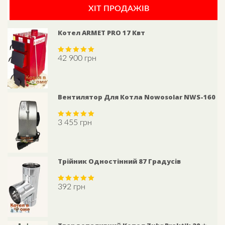
ХІТ ПРОДАЖІВ
Котел ARMET PRO 17 Квт
42 900
грн
Rated
5.00
out of 5
Вентилятор Для Котла Nowosolar NWS-160
3 455
грн
Rated
5.00
out of 5
Трійник Одностінний 87 Градусів
392
грн
Rated
5.00
out of 5