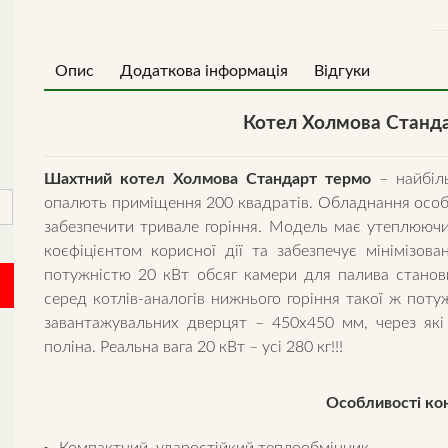
к
qu
Опис
Додаткова інформація
Відгуки
Котел Холмова Станда
Шахтний котел Холмова Стандарт термо
– найбіл
опалють приміщення 200 квадратів. Обладнання особл
забезпечити тривале горіння. Модель має утеплюючи
коєфіцієнтом корисної дії та забезпечує мінімізов
потужністю 20 кВт обсяг камери для палива станови
серед котлів-аналогів нижнього горіння такої ж потуж
завантажувальних дверцят – 450х450 мм, через які
поліна. Реальна вага 20 кВт – усі 280 кг!!!
Особливості кон
Компактний, ударостійкий теплообмінник.