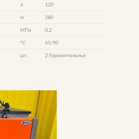
л
120
кг
280
МПа
0,2
°С
65/90
шт.
2 Горизонтальных