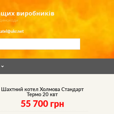
ращих виробників
 димоходи
atel@ukr.net
Я
Шахтний котел Холмова Стандарт
Термо 20 квт
55 700
грн