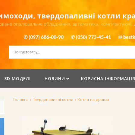
димоходи, твердопаливні котли к
оване опалювальне обладнання, автоматика, комплектуючі,
✆ (097) 686-00-90
✆ (050) 773-45-41
✉ bestk
3D МОДЕЛІ
НОВИНИ
КОРИСНА ІНФОРМАЦІ
Головна
»
Твердопаливні котли
»
Котли на дровах