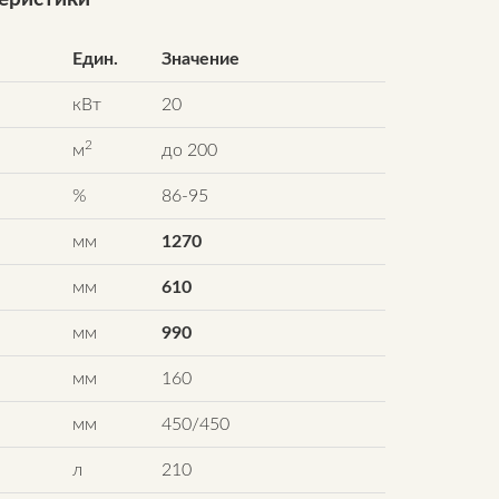
Един.
Значение
кВт
20
2
м
до 200
%
86-95
мм
1270
мм
610
мм
990
мм
160
мм
450/450
л
210