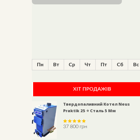
Пн
Вт
Ср
Чт
Пт
Сб
Вс
ХІТ ПРОДАЖІВ
Твердопаливний Котел Neus
Praktik 25 ⭐ Сталь 5 Мм
37 800
грн
Rated
5.00
out of 5