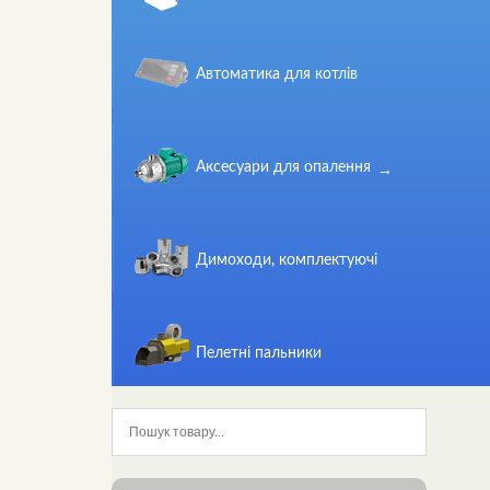
Автоматика для котлів
Аксесуари для опалення
Димоходи, комплектуючі
Пелетні пальники