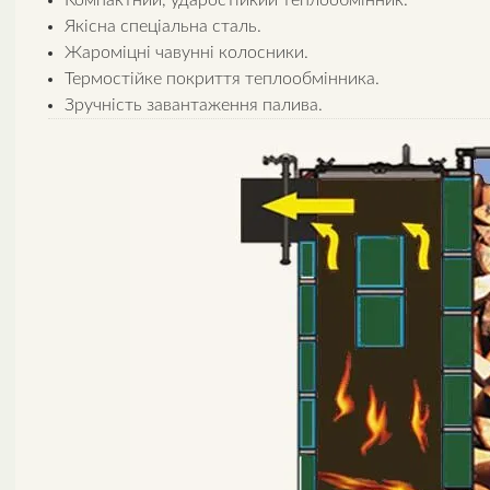
Якісна спеціальна сталь.
Жароміцні чавунні колосники.
Термостійке покриття теплообмінника.
Зручність завантаження палива.