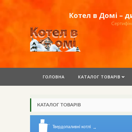
Skip
to
Котел в Домі – 
content
Сертифік
ГОЛОВНА
КАТАЛОГ ТОВАРІВ
КАТАЛОГ ТОВАРІВ
Твердопаливні котлі