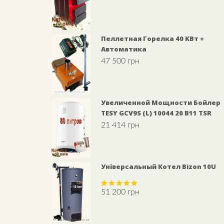
Пеллетная Горелка 40 KВт +
Автоматика
47 500
грн
Увеличенной Мощности Бойлер
TESY GCV9S (L) 10044 20 B11 TSR
21 414
грн
Універсальный Котел Bizon 10U
51 200
грн
Rated
5.00
out of 5