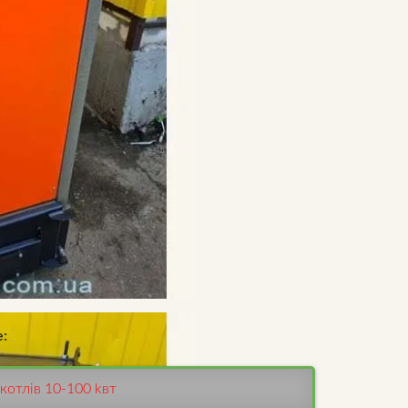
:
котлів 10-100 kвт