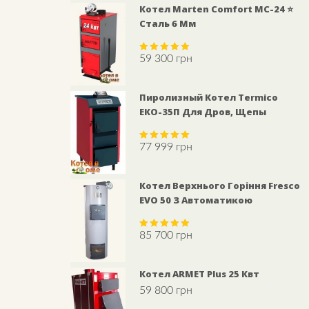
Котел Marten Comfort MC-24 ⭐
Сталь 6 Мм
59 300
грн
Rated
5.00
out of 5
Пиролизный Котел Termico
ЕКО-35П Для Дров, Щепы
77 999
грн
Rated
5.00
out of 5
Котел Верхнього Горіння Fresco
EVO 50 З Автоматикою
85 700
грн
Rated
5.00
out of 5
Котел ARMET Plus 25 Квт
59 800
грн