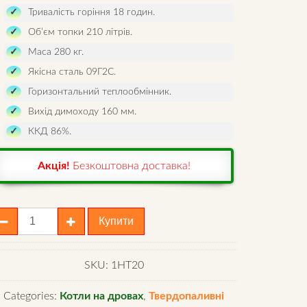
Тривалість горіння 18 годин.
Об’єм топки 210 літрів.
Маса 280 кг.
Якісна сталь 09Г2С.
Горизонтальний теплообмінник.
Вихід димоходу 160 мм.
ККД 86%.
Акція!
Безкоштовна доставка!
ахтний
Купити
отел
олмова
тандарт
SKU:
1HT20
ермо
Categories:
Котли на дровах
,
Твердопаливні
0