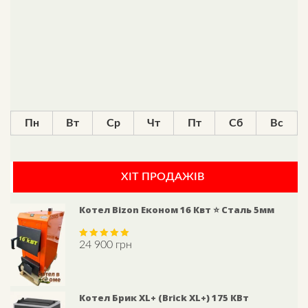
Пн
Вт
Ср
Чт
Пт
Сб
Вс
ХІТ ПРОДАЖІВ
Котел Bizon Економ 16 Квт ⭐ Сталь 5мм
24 900
грн
Rated
5.00
out of 5
Котел Брик XL+ (Brick XL+) 175 КВт