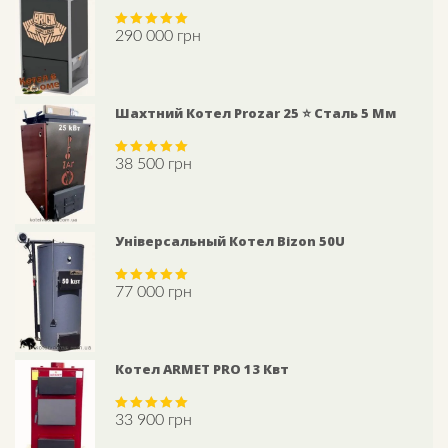
290 000
грн
Rated
5.00
out of 5
Шахтний Котел Prozar 25 ⭐ Сталь 5 Мм
38 500
грн
Rated
5.00
out of 5
Універсальный Котел Bizon 50U
77 000
грн
Rated
5.00
out of 5
Котел ARMET PRO 13 Квт
33 900
грн
Rated
5.00
out of 5