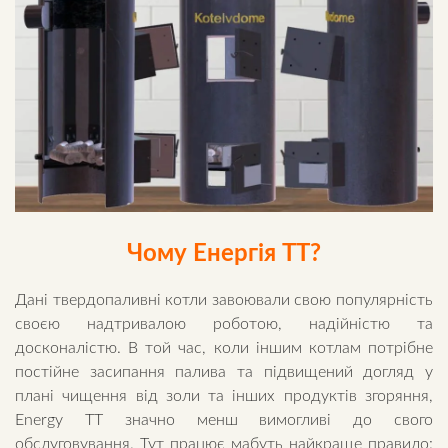
Чому Енергія ТТ?
Дані твердопаливні котли завоювали свою популярність
своєю надтривалою роботою, надійністю та
досконалістю. В той час, коли іншим котлам потрібне
постійне засипання палива та підвищений догляд у
плані чищення від золи та інших продуктів згоряння,
Energy TT значно менш вимогливі до свого
обслуговування. Тут працює мабуть найкраще правило: