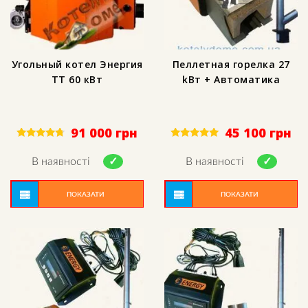
Угольный котел Энергия
Пеллетная горелка 27
ТТ 60 кВт
kВт + Автоматика
91 000
грн
45 100
грн
Rated
Rated
4.50
5.00
В наявності
В наявності
out of 5
out of 5
ПОКАЗАТИ
ПОКАЗАТИ