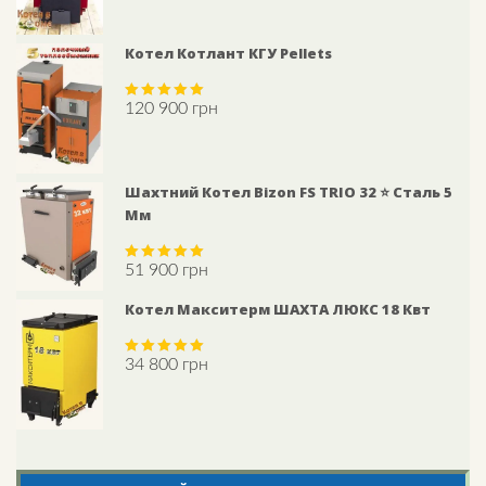
Котел Котлант КГУ Pellets
120 900
грн
Rated
5.00
out of 5
Шахтний Котел Bizon FS TRIO 32 ⭐ Сталь 5
Мм
51 900
грн
Rated
5.00
out of 5
Котел Макситерм ШАХТА ЛЮКС 18 Квт
34 800
грн
Rated
5.00
out of 5