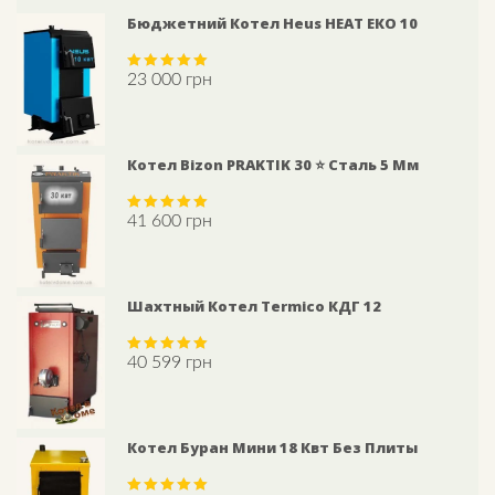
Бюджетний Котел Heus HEAT ЕКО 10
23 000
грн
Rated
5.00
out of 5
Котел Bizon PRAKTIK 30 ⭐ Сталь 5 Мм
41 600
грн
Rated
5.00
out of 5
Шахтный Котел Termico КДГ 12
40 599
грн
Rated
5.00
out of 5
Котел Буран Мини 18 Квт Без Плиты