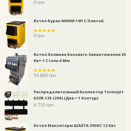
0
грн
Rated
5.00
out of 5
Котел Буран МИНИ 14П С Плитой
0
грн
Rated
5.00
out of 5
Котел Холмова Бокового Завантаження 25
Квт ⭐ Сталь 6 Мм
54 800
грн
Rated
5.00
out of 5
Распределительный Коллектор Termojet
К22В.125 (200) (Два + 1 Контур)
4 710
грн
Котел Макситерм ШАХТА ЛЮКС 12 Квт