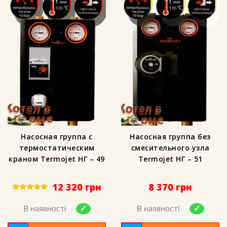
Насосная группа с
Насосная группа без
термостатическим
смесительного узла
краном Termojet НГ – 49
Termojet НГ – 51
12 320
грн
8 370
грн
Rated
5.00
В наявності
В наявності
out of 5