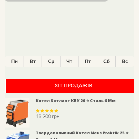
Пн
Вт
Ср
Чт
Пт
Сб
Вс
ХІТ ПРОДАЖІВ
Котел Котлант КВУ 20 ⭐ Сталь 6 Мм
48 900
грн
Rated
5.00
out of 5
Твердопаливний Котел Neus Praktik 25 ⭐