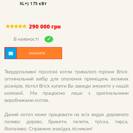
XL+) 175 кВт
290 000
грн
Rated
5.00
В наявності
out of 5
ПОКАЗАТИ
Твердопаливні піролізні котли тривалого горіння Brick:
оптимальний вибір для опалення приміщень великих
розмірів. Котел Brick купити Ви завжди зможете у нашій
компанії. Ми працюємо лише з оригінальними
виробниками котлів.
Даний котел може працювати на всіх видах деревного
палива: дерево, брикети, пелети, тріска, тирса,
біопаливо. Справжня знахідка лісникам!