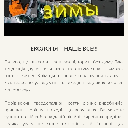
ЕКОЛОГІЯ – НАШЕ ВСЕ!!!
Паливо, що знаходиться в казані, горить без диму. Така
тенденція дуже позитивна та оптимальна в умовах
нашого життя. Крім цього, повне спалювання палива в
котлі забезпечує відсутність викидів шкідливих речовин
в атмосферу.
Порівнюючи твердопаливні котли різних виробників,
принципів горіння, підходів до керування, Ви можете
зупинити свій вибір на даній лінійці. Виробник приділив
велику увагу не лише екології, а й безпеці для