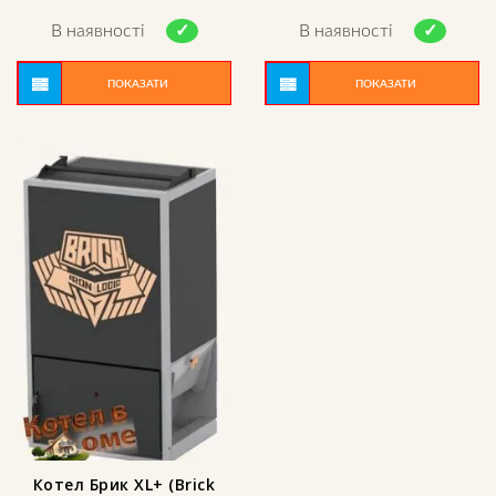
Rated
Rated
5.00
4.00
В наявності
В наявності
out of 5
out of 5
ПОКАЗАТИ
ПОКАЗАТИ
Котел Брик XL+ (Brick