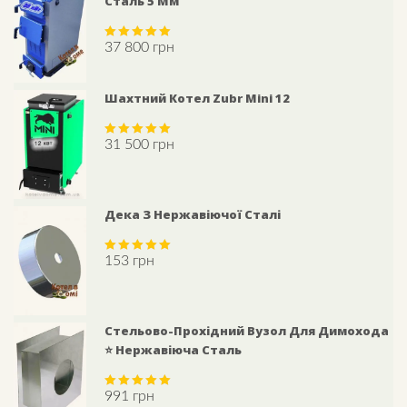
Сталь 5 Мм
37 800
грн
Rated
5.00
out of 5
Шахтний Котел Zubr Mini 12
31 500
грн
Rated
5.00
out of 5
Дека З Нержавіючої Сталі
153
грн
Rated
5.00
out of 5
Стельово-Прохідний Вузол Для Димохода
⭐ Нержавіюча Сталь
991
грн
Rated
5.00
out of 5