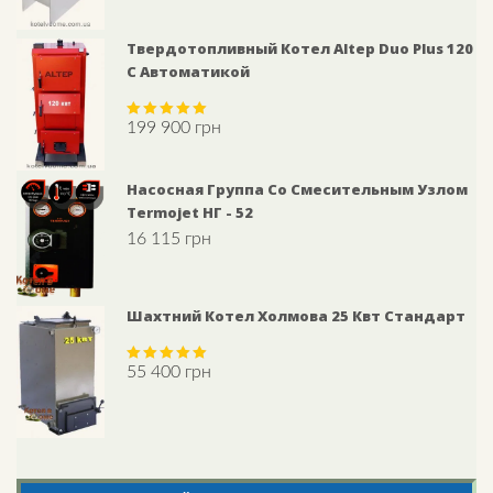
Твердотопливный Котел Altep Duo Plus 120
С Автоматикой
199 900
грн
Rated
5.00
out of 5
Насосная Группа Со Смесительным Узлом
Termojet НГ - 52
16 115
грн
Шахтний Котел Холмова 25 Квт Стандарт
55 400
грн
Rated
5.00
out of 5