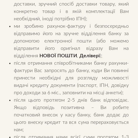
доставки, зручний спосіб доставки товару, який
конкретно товар і в якій комплектації Вам
необхідний, іноді потрібно ІПН);
ми зробимо рахунок-фактуру і безпосередньо
відправимо його на зручне відділення банку за
допомогою електронної пошти (або можемо
відправити його оригінал відразу Вам на
відділення
НОВОЇ ПОШТИ
,
Делівері
);
після отримання співробітниками банку рахунки-
фактури Вас запросять до банку, куди Ви повинні
принести необхідні для розгляду можливості
видачі кредиту документи (паспорт, ІПН, довідку
про доходи за 6 міс., заповнити на місці анкети);
після цього протягом 2-5 днів банк відповідає.
Якщо відповідь позитивна – Ви робите
початковий внесок у касу банку, банк додає до
цього внеску кредит та вся сума перераховується
нам;
після отримання нами всієї суми протягом 1-3