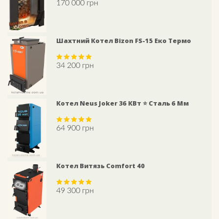
170 000
грн
Rated
5.00
out of 5
Шахтний Котел Bizon FS-15 Еко Термо
34 200
грн
Rated
5.00
out of 5
Котел Neus Joker 36 КВт ⭐ Сталь 6 Мм
64 900
грн
Rated
5.00
out of 5
Котел Витязь Comfort 40
49 300
грн
Rated
5.00
out of 5