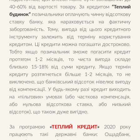
40-60% від вартості товару. За кредитом
“Теплий
будинок”
позичальники оплачують чинну відсоткову
ставку банку, яка нараховується на фактичну
заборгованість. Тому, вигода від цього кредитного
інструменту залежить від терміну користування
кредитом. Ці кредити можна погашати достроково.
Тобто якщо позичальник зможе погасити кредит
протягом 1-2 місяців, то чиста вигода складе
близько 15-18% від суми кредиту. Якщо термін
кредиту розтягнеться більше 1-2 місяців, то не
виключено, що банківський відсоток нівелює вигоду
від компенсації. У будь-якому разі кредит виходить
на «пільгових» умовах (або часткова компенсація,
або нульова відсоткова ставка, або низький
відсоток), що також дуже вигідно.
За програмою
«
ТЕПЛИЙ КРЕДИТ
»
2020 року
працюють такі державні банки: Ощадбанк,