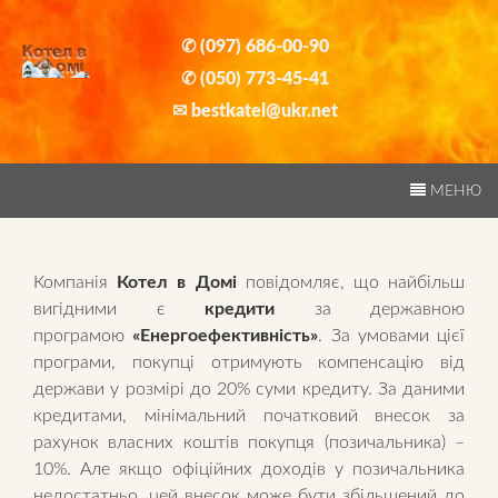
Головна
Skip
to
✆ (097) 686-00-90
content
✆ (050) 773-45-41
✉ bestkatel@ukr.net
МЕНЮ
Компанія
Котел в Домі
повідомляє, що найбільш
вигідними є
кредити
за державною
програмою
«Енергоефективність»
. За умовами цієї
програми, покупці отримують компенсацію від
держави у розмірі до 20% суми кредиту. За даними
кредитами, мінімальний початковий внесок за
рахунок власних коштів покупця (позичальника) –
10%. Але якщо офіційних доходів у позичальника
недостатньо, цей внесок може бути збільшений до