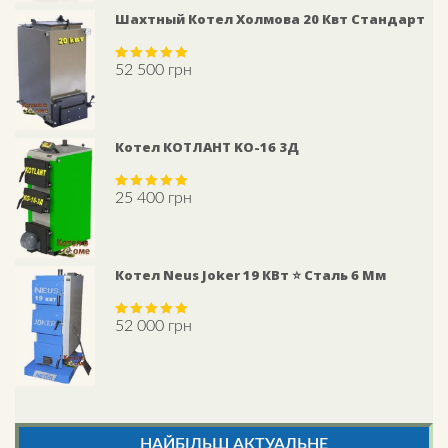
Шахтный Котел Холмова 20 Квт Стандарт
52 500
грн
Rated
5.00
out of 5
Котел КОТЛАНТ KO-16 3Д
25 400
грн
Rated
5.00
out of 5
Котел Neus Joker 19 КВт ⭐ Сталь 6 Мм
52 000
грн
Rated
5.00
out of 5
НАЙБІЛЬШ АКТУАЛЬНЕ