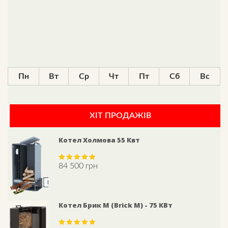
Пн
Вт
Ср
Чт
Пт
Сб
Вс
ХІТ ПРОДАЖІВ
Котел Холмова 55 Квт
84 500
грн
Rated
5.00
out of 5
Котел Брик M (Brick M) - 75 КВт