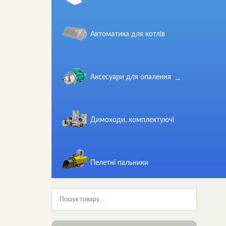
Автоматика для котлів
Аксесуари для опалення
Димоходи, комплектуючі
Пелетні пальники