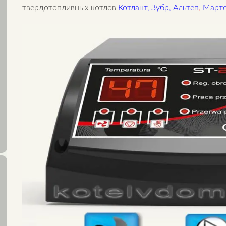
твердотопливных котлов
Котлант
,
Зубр
,
Альтеп
,
Марте