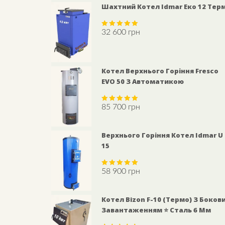
Шахтний Котел Idmar Еко 12 Тер
32 600
грн
Rated
5.00
out of 5
Котел Верхнього Горіння Fresco
EVO 50 З Автоматикою
85 700
грн
Rated
5.00
out of 5
Верхнього Горіння Котел Idmar U
15
58 900
грн
Rated
5.00
out of 5
Котел Bizon F-10 (Термо) З Боков
Завантаженням ⭐ Сталь 6 Мм