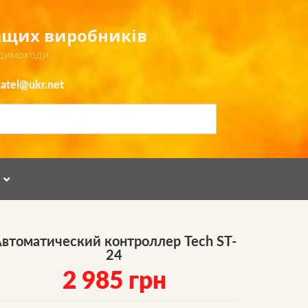
ращих виробників
 димоходи
atel@ukr.net
Я
втоматический контроллер Tech ST-
24
2 985
грн