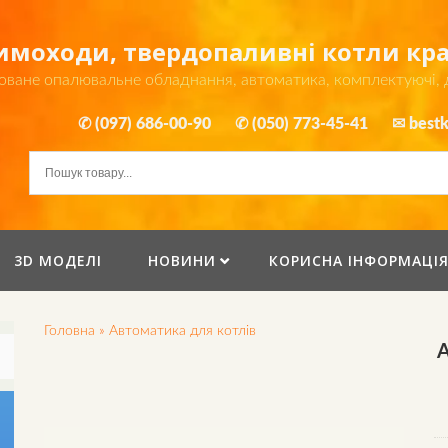
димоходи, твердопаливні котли к
оване опалювальне обладнання, автоматика, комплектуючі,
✆ (097) 686-00-90
✆ (050) 773-45-41
✉ bestk
3D МОДЕЛІ
НОВИНИ
КОРИСНА ІНФОРМАЦІ
Головна
»
Автоматика для котлів
А