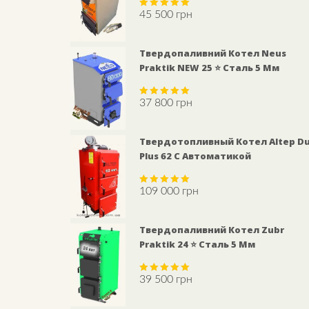
45 500
грн
Rated
5.00
out of 5
Твердопаливний Котел Neus
Praktik NEW 25 ⭐ Сталь 5 Мм
37 800
грн
Rated
5.00
out of 5
Твердотопливный Котел Altep D
Plus 62 С Автоматикой
109 000
грн
Rated
5.00
out of 5
Твердопаливний Котел Zubr
Praktik 24 ⭐ Сталь 5 Мм
39 500
грн
Rated
5.00
out of 5