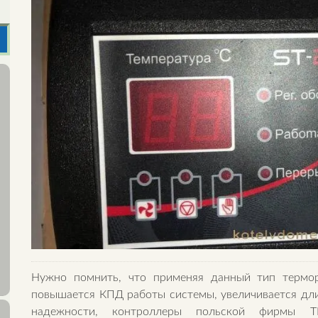
Нужно помнить, что применяя данный тип терморе
повышается КПД работы системы, увеличивается длит
надежности, контроллеры польской фирмы Т