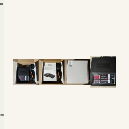
мо
им