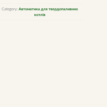
4
Category:
Автоматика для твердопаливних
antity
котлів