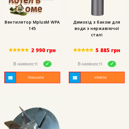
Вентилятор MplusM WPA
Димохід з баком для
145
води з нержавіючої
сталі
2 990
грн
5 885
грн
Rated
Rated
5.00
5.00
out of 5
out of 5
В наявності
В наявності
ПОКАЗАТИ
КУПИТИ