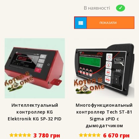
5.00
out of 5
В наявності
ПОКАЗАТИ
Интеллектуальный
Многофункциональный
контроллер KG
контроллер Tech ST-81
Elektronik KG SP-32 PID
Sigma zPID с
дымодатчиком
3 780
грн
6 670
грн