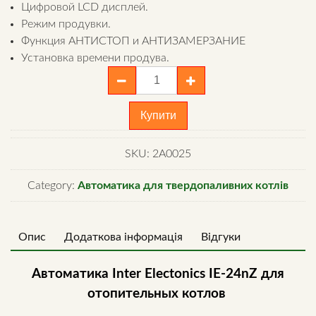
Цифровой LCD дисплей.
Режим продувки.
Функция АНТИСТОП и АНТИЗАМЕРЗАНИЕ
Установка времени продува.
Автоматический
контроллер
Inter
Купити
Electonics
IE-
SKU:
2A0025
24nz
quantity
Category:
Автоматика для твердопаливних котлів
Опис
Додаткова інформація
Відгуки
Автоматика Inter Electonics IE-24nZ для
отопительных котлов