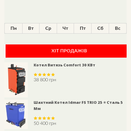
Пн
Вт
Ср
Чт
Пт
Сб
Вс
ХІТ ПРОДАЖІВ
Котел Витязь Comfort 30 КВт
38 800
грн
Rated
5.00
out of 5
Шахтний Котел Idmar FS TRIO 25 ⭐ Сталь 5
Мм
50 400
грн
Rated
5.00
out of 5