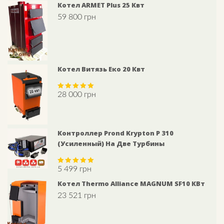
Котел ARMET Plus 25 Квт
59 800
грн
Котел Витязь Еко 20 Квт
28 000
грн
Rated
5.00
out of 5
Контроллер Prond Krypton P 310
(усиленный) На Две Турбины
5 499
грн
Rated
5.00
out of 5
Котел Thermo Alliance MAGNUM SF10 КВт
23 521
грн