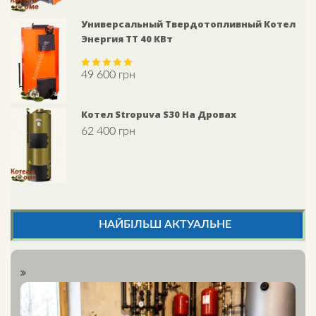
Универсальный Твердотопливный Котел
Энергия ТТ 40 КВт
49 600
грн
Rated
5.00
out of 5
Котел Stropuva S30 На Дровах
62 400
грн
НАЙБІЛЬШ АКТУАЛЬНЕ