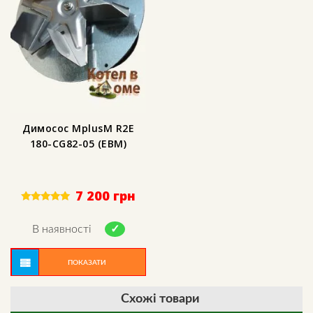
Димосос MplusM R2E
180-CG82-05 (EBM)
7 200
грн
Rated
5.00
out of 5
В наявності
ПОКАЗАТИ
Схожі товари