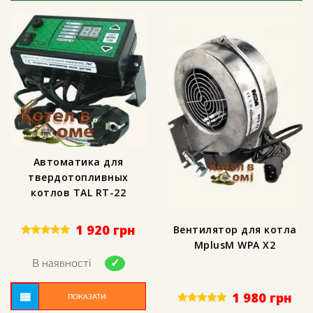
Автоматика для
твердотопливных
котлов TAL RT-22
1 920
грн
Вентилятор для котла
MplusM WPA X2
Rated
5.00
out of 5
В наявності
1 980
грн
ПОКАЗАТИ
Rated