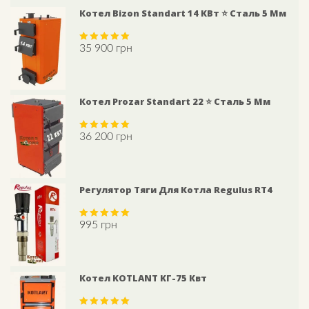
Котел Bizon Standart 14 КВт ⭐ Сталь 5 Мм
35 900
грн
Rated
5.00
out of 5
Котел Prozar Standart 22 ⭐ Сталь 5 Мм
36 200
грн
Rated
5.00
out of 5
Регулятор Тяги Для Котла Regulus RT4
995
грн
Rated
5.00
out of 5
Котел KOTLANT KГ-75 Квт