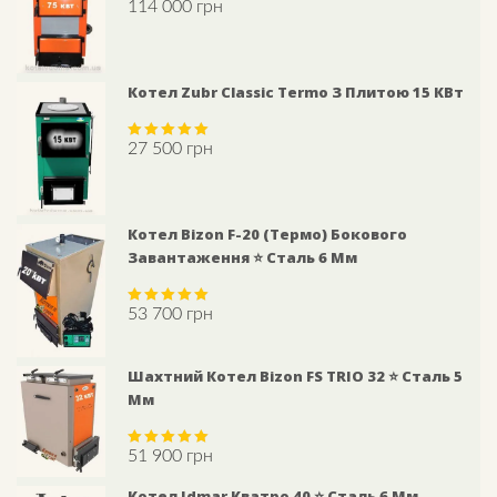
114 000
грн
Rated
5.00
out of 5
Котел Zubr Classic Termo З Плитою 15 КВт
27 500
грн
Rated
5.00
out of 5
Котел Bizon F-20 (Термо) Бокового
Завантаження ⭐ Сталь 6 Мм
53 700
грн
Rated
5.00
out of 5
Шахтний Котел Bizon FS TRIO 32 ⭐ Сталь 5
Мм
51 900
грн
Rated
5.00
out of 5
Котел Idmar Кватро 40 ⭐ Сталь 6 Мм