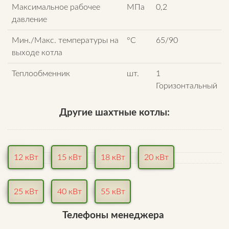
Максимальное рабочее
МПа
0,2
давление
Мин./Макс. температуры на
°С
65/90
выходе котла
Теплообменник
шт.
1
Горизонтальный
Другие шахтные котлы:
12 кВт
15 кВт
18 кВт
20 кВт
25 кВт
40 кВт
55 кВт
Телефоны менеджера