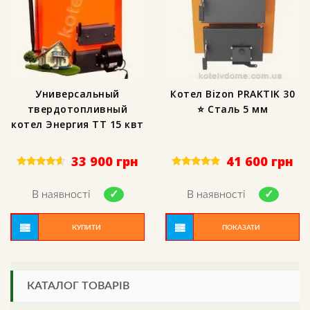
Универсальный
Котел Bizon PRAKTIK 30
твердотопливный
⭐ Сталь 5 мм
котел Энергия ТТ 15 квт
33 900
грн
41 600
грн
Rated
Rated
4.39
5.00
out of 5
out of 5
В наявності
В наявності
КУПИТИ
ПОКАЗАТИ
КАТАЛОГ ТОВАРІВ