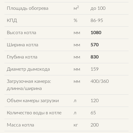
2
Площадь обогрева
м
до 100
КПД
%
86-95
Высота котла
мм
1080
Ширина котла
мм
570
Глубина котла
мм
830
Диаметр дымохода
мм
159
Загрузочная камера:
мм
400/360
длинна/ширина
Объем камеры загрузки
л
120
Количество воды в котле
л
65
Масса котла
кг
200