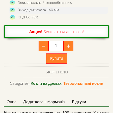
Горизонтальный теплообменник.
Выход дымохода 160 мм.
КПД 86-95%.
Акция!
Бесплатная доставка!
Шахтный
котел
Холмова
Купити
10
квт
SKU:
1H110
Стандарт
quantity
Categories:
Котли на дровах
,
Твердопаливні котли
Опис
Додаткова інформація
Відгуки
Купить котел на дровах на 100 квадратов
Холмова