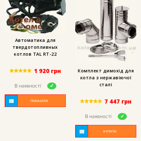
Автоматика для
твердотопливных
котлов TAL RT-22
1 920
грн
Комплект димохід для
котла з нержавіючої
Rated
5.00
сталі
out of 5
В наявності
7 447
грн
ПОКАЗАТИ
Rated
5.00
out of 5
В наявності
КУПИТИ