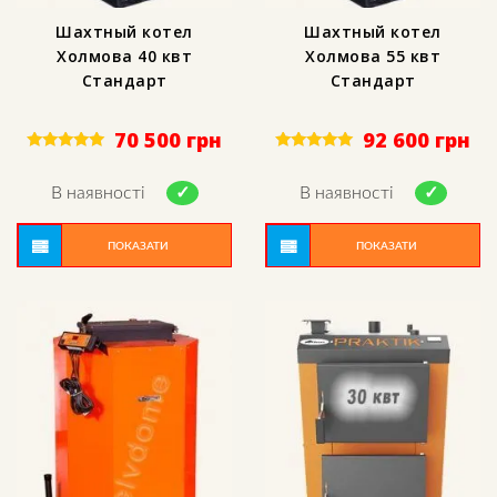
Шахтный котел
Шахтный котел
Холмова 40 квт
Холмова 55 квт
Стандарт
Стандарт
70 500
грн
92 600
грн
Rated
Rated
5.00
5.00
out of 5
out of 5
В наявності
В наявності
ПОКАЗАТИ
ПОКАЗАТИ