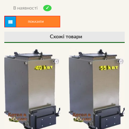
Rated
5.00
out of 5
В наявності
ПОКАЗАТИ
Схожі товари