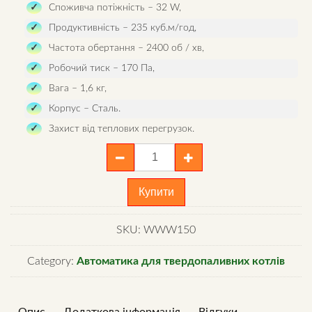
Споживча потіжність – 32 W,
Продуктивність – 235 куб.м/год,
Частота обертання – 2400 об / хв,
Робочий тиск – 170 Пa,
Вага – 1,6 кг,
Корпус – Сталь.
Захист від теплових перегрузок.
Димосос
MplusM
R2E
Купити
150-
AN91-
SKU:
WWW150
01
quantity
Category:
Автоматика для твердопаливних котлів