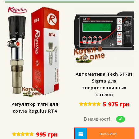
Автоматика Tech ST-81
Sigma для
твердотопливных
котлов
5 975
грн
Регулятор тяги для
котла Regulus RT4
Rated
5.00
out of 5
В наявності
995
грн
ПОКАЗАТИ