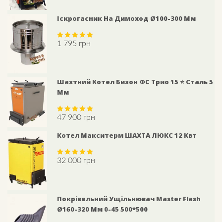
Іскрогасник На Димоход Ø100-300 Мм
1 795
грн
Rated
5.00
out of 5
Шахтний Котел Бизон ФС Трио 15 ⭐ Сталь 5
Мм
47 900
грн
Rated
5.00
out of 5
Котел Макситерм ШАХТА ЛЮКС 12 Квт
32 000
грн
Rated
5.00
out of 5
Покрівельний Ущільнювач Master Flash
Ø160-320 Мм 0-45 500*500