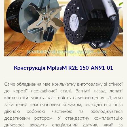
Конструкція MplusM R2E 150-AN91-01
Саме обладнання має крильчатку виготовлену зі стійкої
до корозії нержавіючої сталі. Загнуті назад лопаті
крильчатки мають властивість самоочищення. Двигун
захищений пластмасовим кожухом, знаходиться поза
діючою робочою частиною та охолоджується
додатковим ротором. У стандартну комплектацію
димососа входить спеціальний датчик, який за