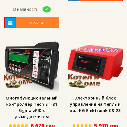
Rated
5.00
out of 5
В наявності
ПОКАЗАТИ
Многофункциональный
Электронный блок
контроллер Tech ST-81
управления на тёплый
Sigma zPID с
пол KG Elektronik СS-23
дымодатчиком
6 670
грн
5 970
грн