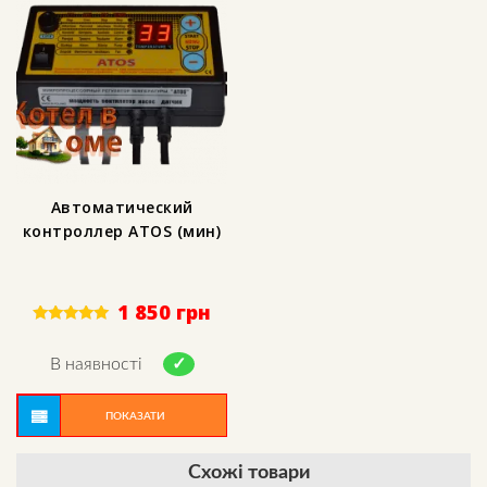
Автоматический
контроллер АTOS (мин)
1 850
грн
Rated
5.00
out of 5
В наявності
ПОКАЗАТИ
Схожі товари