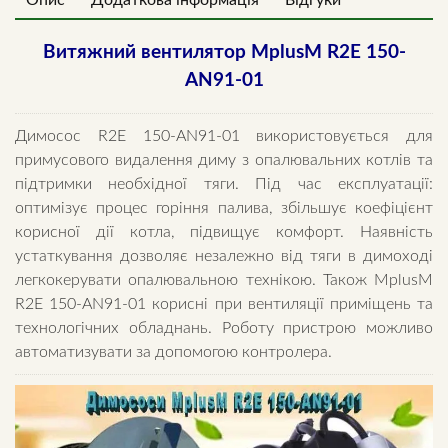
Опис
Додаткова інформація
Відгуки
Витяжний вентилятор MplusM R2E 150-
AN91-01
Димосос R2E 150-AN91-01 використовується для
примусового видалення диму з опалювальних котлів та
підтримки необхідної тяги. Під час експлуатації:
оптимізує процес горіння палива, збільшує коефіцієнт
корисної дії котла, підвищує комфорт. Наявність
устаткування дозволяє незалежно від тяги в димоході
легкокерувати опалювальною технікою. Також MplusM
R2E 150-AN91-01 корисні при вентиляції приміщень та
технологічних обладнань. Роботу пристрою можливо
автоматизувати за допомогою контролера.