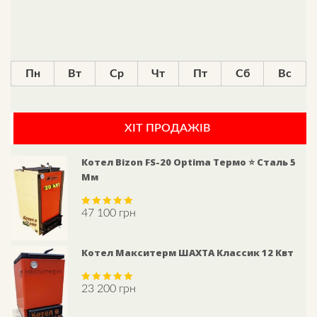
Пн
Вт
Ср
Чт
Пт
Сб
Вс
ХІТ ПРОДАЖІВ
Котел Bizon FS-20 Optima Термо ⭐ Сталь 5
Мм
47 100
грн
Rated
5.00
out of 5
Котел Макситерм ШАХТА Классик 12 Квт
23 200
грн
Rated
5.00
out of 5