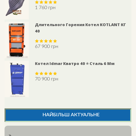
1 760
грн
Rated
5.00
out of 5
Длительного Горения Котел KOTLANT КГ
40
67 900
грн
Rated
5.00
out of 5
Котел Idmar Кватро 40 ⭐ Сталь 6 Мм
70 900
грн
Rated
5.00
out of 5
НАЙБІЛЬШ АКТУАЛЬНЕ