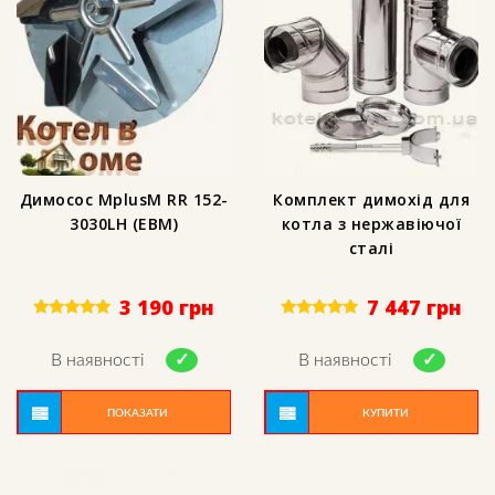
Димосос MplusM RR 152-
Комплект димохід для
3030LH (EBM)
котла з нержавіючої
сталі
3 190
грн
7 447
грн
Rated
Rated
5.00
5.00
out of 5
out of 5
В наявності
В наявності
ПОКАЗАТИ
КУПИТИ