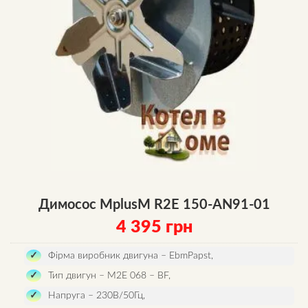
Димосос MplusM R2E 150-AN91-01
4 395
грн
Фірма виробник двигуна – EbmPapst,
Тип двигун – M2E 068 – BF,
Напруга – 230В/50Гц,