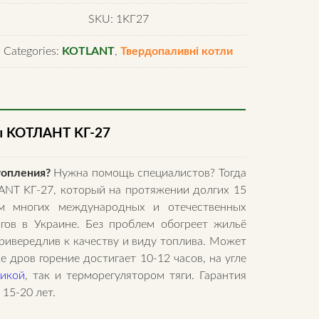
котел
KOTLANT
SKU:
1KГ27
KГ-27
Categories:
KOTLANT
,
Твердопаливні котли
quantity
ы
KOТЛАНТ KГ-27
топления?
Нужна помощь специалистов? Тогда
ANT KГ-27, который на протяжении долгих 15
м многих международных и отечественных
гов в Украине. Без проблем обогреет жильё
ривередлив к качеству и виду топлива. Может
е дров горение достигает 10-12 часов, на угле
тикой
, так и терморегулятором тяги. Гарантия
 15-20 лет.