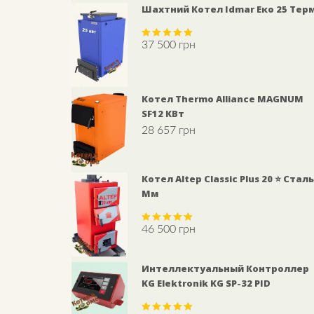
Шахтний Котел Idmar Еко 25 Тер
37 500
грн
Rated
5.00
out of 5
Котел Thermo Alliance MAGNUM
SF12 КВт
28 657
грн
Котел Altep Classic Plus 20 ⭐ Сталь
Мм
46 500
грн
Rated
5.00
out of 5
Интеллектуальный Контроллер
KG Elektronik KG SP-32 PID