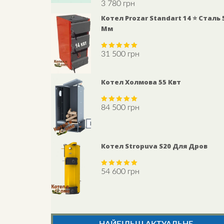
3 780
грн
Rated
5.00
out of 5
Котел Prozar Standart 14 ⭐ Сталь 
Мм
31 500
грн
Rated
5.00
out of 5
Котел Холмова 55 Квт
84 500
грн
Rated
5.00
out of 5
Котел Stropuva S20 Для Дров
54 600
грн
Rated
5.00
out of 5