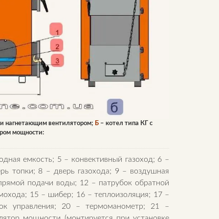
а и нагнетающим вентилятором;
Б
– котел типа КГ с
ром мощности:
водная емкость; 5 – конвективный газоход; 6 –
рь топки; 8 – дверь газохода; 9 – воздушная
 прямой подачи воды; 12 – патрубок обратной
мохода; 15 – шибер; 16 – теплоизоляция; 17 –
лок управления; 20 – термоманометр; 21 –
улятор мощности (монтируется при установке