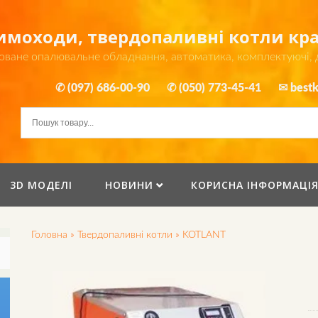
димоходи, твердопаливні котли к
оване опалювальне обладнання, автоматика, комплектуючі,
✆ (097) 686-00-90
✆ (050) 773-45-41
✉ bestk
3D МОДЕЛІ
НОВИНИ
КОРИСНА ІНФОРМАЦІ
Головна
»
Твердопаливні котли
»
KOTLANT