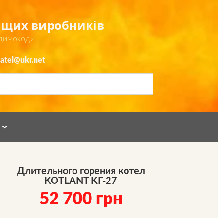
ращих виробників
 димоходи
atel@ukr.net
Я
Длительного горения котел
KOTLANT KГ-27
52 700
грн