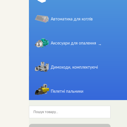
Автоматика для котлів
Аксесуари для опалення
Димоходи, комплектуючі
Пелетні пальники