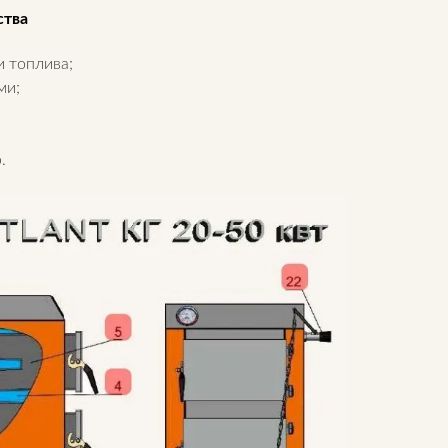
тва
 топлива;
ми;
р.