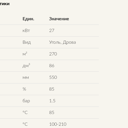
тики
Един.
Значение
кВт
27
Вид
Уголь, Дрова
м²
270
дм³
86
мм
550
%
85
бар
1.5
°C
85
°C
100-210