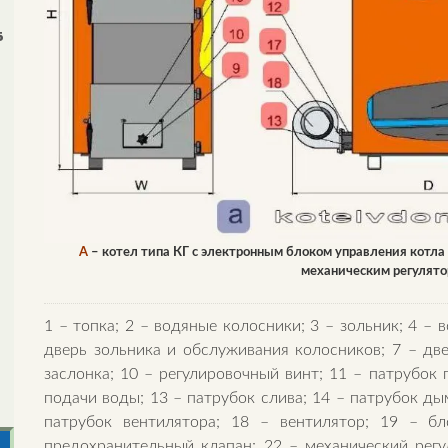
5
А
– котел типа КГ с электронным блоком управления котл
механическим регулято
1 – топка; 2 – водяные колосники; 3 – зольник; 4 – 
дверь зольника и обслуживания колосников; 7 – две
заслонка; 10 – регулировочный винт; 11 – патрубок
подачи воды; 13 – патрубок слива; 14 – патрубок ды
патрубок вентилятора; 18 – вентилятор; 19 – б
предохранительный клапан; 22 – механический рег