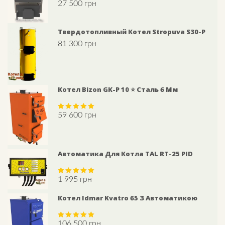
27 500
грн
Rated
5.00
out of 5
Твердотопливный Котел Stropuva S30-P
81 300
грн
Котел Bizon GK-P 10 ⭐ Сталь 6 Мм
59 600
грн
Rated
5.00
out of 5
Автоматика Для Котла TAL RT-25 PID
1 995
грн
Rated
5.00
out of 5
Котел Idmar Kvatro 65 З Автоматикою
106 500
грн
Rated
5.00