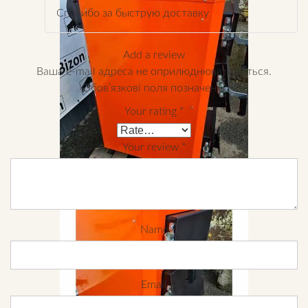
Спасибо за быструю доставку
Add a review
Ваша e-mail адреса не оприлюднюватиметься.
Обов’язкові поля позначені
*
Your rating
*
Your review
*
Name
Email