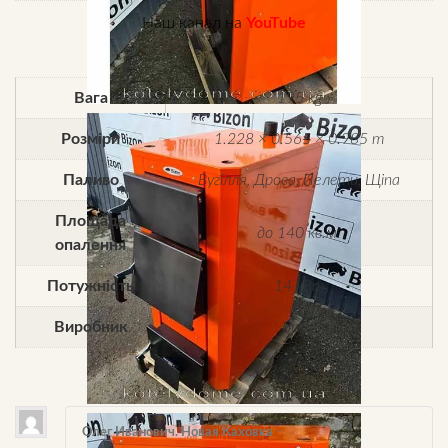
Наш канал на
YouTube
Вага
195 kg
Розміри
1.228 × 0.565 × 0.985 m
Паливо
Вугілля, Дрова, Пелети, Щіпа
Площада
до 140 кв.м.
опалення
Потужність
14 кВт
Виробник
Bizon
Олег Иванович. Новая Каховка
–