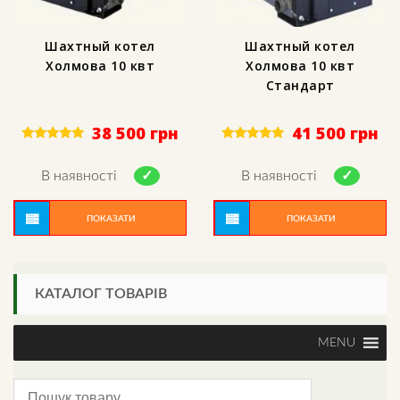
Шахтный котел
Шахтный котел
Холмова 10 квт
Холмова 10 квт
Стандарт
38 500
грн
41 500
грн
Rated
Rated
5.00
5.00
out of 5
out of 5
В наявності
В наявності
ПОКАЗАТИ
ПОКАЗАТИ
КАТАЛОГ ТОВАРІВ
MENU