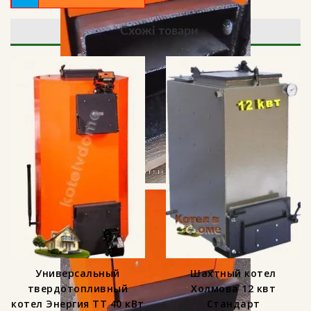
Схожі товари
Универсальный
Шахтный котел
твердотопливный
Холмова 12 квт
котел Энергия ТТ 40 кВт
Стандарт