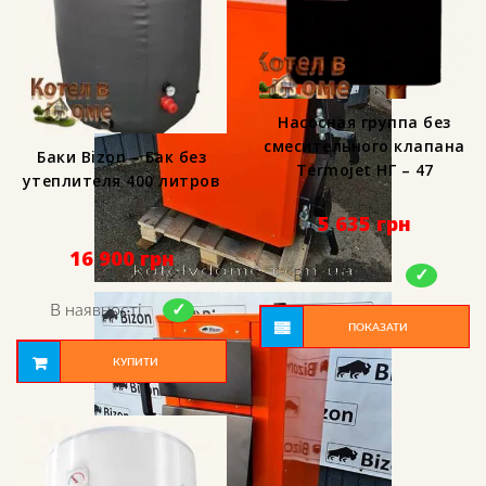
Насосная группа без
смесительного клапана
Баки Bizon – Бак без
Termojet НГ – 47
утеплителя 400 литров
5 635
грн
16 900
грн
В наявності
В наявності
ПОКАЗАТИ
КУПИТИ