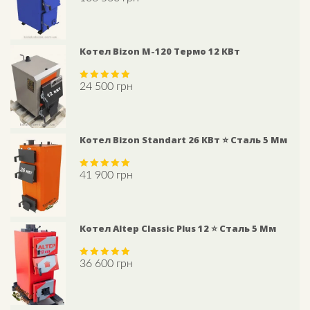
out of 5
Котел Bizon М-120 Термо 12 КВт
24 500
грн
Rated
5.00
out of 5
Котел Bizon Standart 26 КВт ⭐ Сталь 5 Мм
41 900
грн
Rated
5.00
out of 5
Котел Altep Classic Plus 12 ⭐ Сталь 5 Мм
36 600
грн
Rated
5.00
out of 5