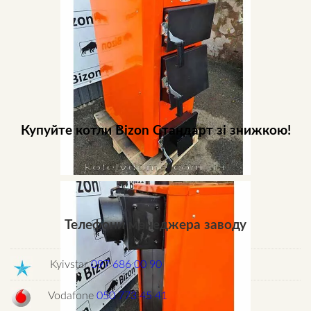
Купуйте котли Bizon Стандарт зі знижкою!
Телефони менеджера заводу
Kyivstar
097 686 00 90
Vodafone
050 773 45 41