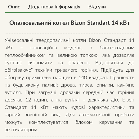
quantity
Опис
Додаткова інформація
Відгуки
Опалювальний котел Bizon Standart 14 кВт
Універсальні твердопаливні котли Bizon Стандарт 14
кВт – інноваційна модель, з багатоходовим
теплообмінником та великою топкою, яка дозволяє
суттєво економити на опаленні. Відносяться до
обігріваючої техніки тривалого горіння. Підійдуть для
обогріву приміщень площею в 140 квадрат. Працюють
на будь-якому паливі: дрова, тирса, опилки, кам’яне
вугілля. При загрузці дровами середній час горіння
досягає 12 годин, а на вугіллі – декілька діб. Бізон
Стандарт 14 кВт мають чудові характеристики та
гарний зовнішній вид. Для автоматизації проботи
можуть комплектуватися блоком керування та
вентилятором.