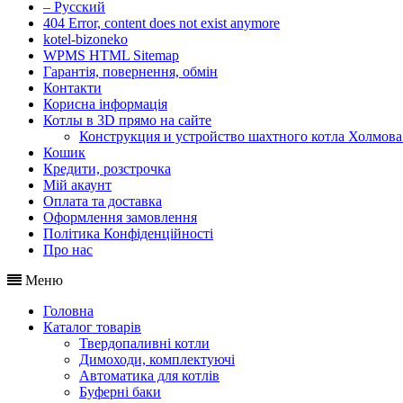
– Русский
404 Error, content does not exist anymore
kotel-bizoneko
WPMS HTML Sitemap
Гарантія, повернення, обмін
Контакти
Корисна інформація
Котлы в 3D прямо на сайте
Конструкция и устройство шахтного котла Холмова
Кошик
Кредити, розстрочка
Мій акаунт
Оплата та доставка
Оформлення замовлення
Політика Конфіденційності
Про нас
Меню
Головна
Каталог товарів
Твердопаливні котли
Димоходи, комплектуючі
Автоматика для котлів
Буферні баки