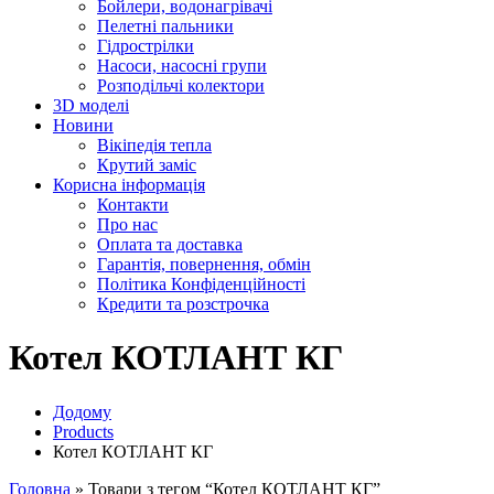
Бойлери, водонагрівачі
Пелетні пальники
Гідрострілки
Насоси, насосні групи
Розподільчі колектори
3D моделі
Новини
Вікіпедія тепла
Крутий заміс
Корисна інформація
Контакти
Про нас
Оплата та доставка
Гарантія, повернення, обмін
Політика Конфіденційності
Кредити та розстрочка
Котел КОТЛАНТ КГ
Додому
Products
Котел КОТЛАНТ КГ
Головна
»
Товари з тегом “Котел КОТЛАНТ КГ”