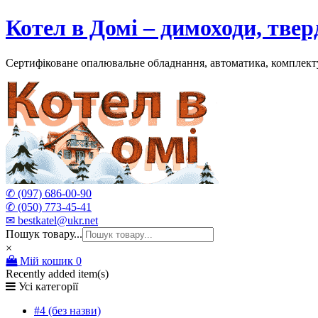
Skip
Котел в Домі – димоходи, тве
to
content
Сертифіковане опалювальне обладнання, автоматика, комплект
✆ (097) 686-00-90
✆ (050) 773-45-41
✉ bestkatel@ukr.net
Пошук товару...
×
Мій кошик
0
Recently added item(s)
Усі категорії
#4 (без назви)