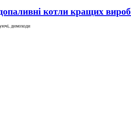
рдопаливні котли кращих виро
уючі, димоходи