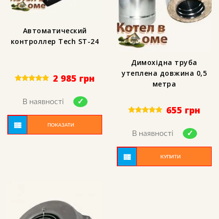
Автоматический
контроллер Tech ST-24
Димохідна труба
утеплена довжина 0,5
2 985
грн
метра
Rated
5.00
out of 5
В наявності
655
грн
Rated
5.00
ПОКАЗАТИ
out of 5
В наявності
КУПИТИ