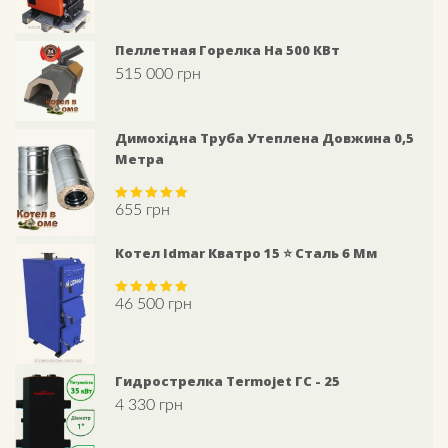
Пеллетная Горелка На 500 КВт
515 000
грн
Димохідна Труба Утеплена Довжина 0,5
Метра
655
грн
Rated
5.00
out of 5
Котел Idmar Кватро 15 ⭐ Сталь 6 Мм
46 500
грн
Rated
5.00
out of 5
Гидрострелка Termojet ГС - 25
4 330
грн