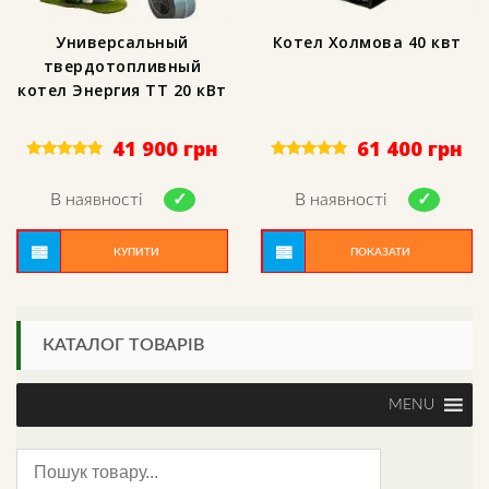
Универсальный
Котел Холмова 40 квт
твердотопливный
котел Энергия ТТ 20 кВт
41 900
грн
61 400
грн
Rated
Rated
5.00
5.00
out of 5
out of 5
В наявності
В наявності
КУПИТИ
ПОКАЗАТИ
КАТАЛОГ ТОВАРІВ
MENU