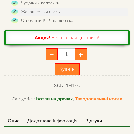
Чугунный колосник.
Жаропрочная сталь.
Огромный КПД на дровах.
Акция!
Бесплатная доставка!
Шахтный
котел
Холмова
Купити
40
квт
SKU:
1H140
Стандарт
quantity
Categories:
Котли на дровах
,
Твердопаливні котли
Опис
Додаткова інформація
Відгуки