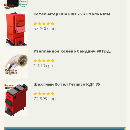
Котел Altep Duo Plus 25 ⭐ Сталь 6 Мм
57 200
грн
Rated
5.00
out of 5
Утепленное Колено Сендвич 90 Грд.
1 113
грн
Rated
5.00
out of 5
Шахтный Котел Termico КДГ 35
72 999
грн
Rated
4.75
out of 5