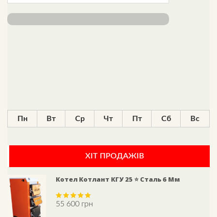
Пн
Вт
Ср
Чт
Пт
Сб
Вс
ХІТ ПРОДАЖІВ
Котел Котлант КГУ 25 ⭐ Сталь 6 Мм
55 600
грн
Rated
5.00
out of 5