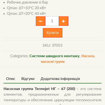
Рабочее давление 6 бар
Qmax: ΔT=10°C 20 кВт
Qmax: ΔT=20°C 40 кВт
Насосная
группа
Termojet
Купити
НГ
-
SKU:
3T053
67
(200)
Categories:
Системи швидкого монтажу
,
Насоси,
для
насосні групи
подключения
бойлера
quantity
Опис
Відгуки
Додаткова інформація
Насосная группа Termojet НГ – 67 (200)
– это система
элементов, предназначенных для регулирования
температуры и обеспечения циркуляции теплоносителя