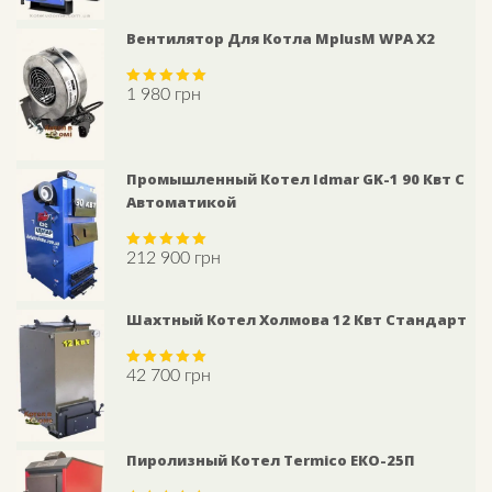
Вентилятор Для Котла MplusM WPA X2
1 980
грн
Rated
5.00
out of 5
Промышленный Котел Idmar GK-1 90 Квт С
Автоматикой
212 900
грн
Rated
5.00
out of 5
Шахтный Котел Холмова 12 Квт Стандарт
42 700
грн
Rated
5.00
out of 5
Пиролизный Котел Termico ЕКО-25П