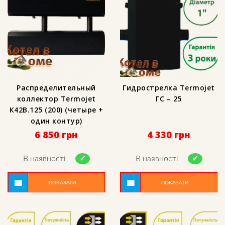
Распределительный
Гидрострелка Termojet
коллектор Termojet
ГС – 25
К42В.125 (200) (четыре +
один контур)
6 850
грн
4 330
грн
В наявності
В наявності
ПОКАЗАТИ
ПОКАЗАТИ