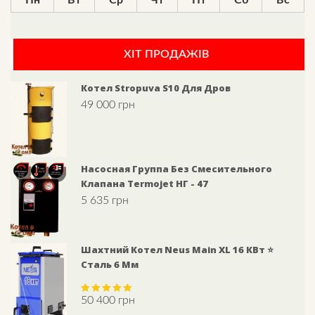
ХІТ ПРОДАЖІВ
Котел Stropuva S10 Для Дров
49 000
грн
Насосная Группа Без Смесительного
Клапана Termojet НГ - 47
5 635
грн
Шахтний Котел Neus Main XL 16 КВт ⭐
Сталь 6 Мм
50 400
грн
Rated
5.00
out of 5