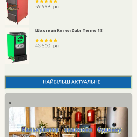
59 999
грн
Rated
5.00
out of 5
Шахтний Котел Zubr Termo 18
43 500
грн
Rated
5.00
out of 5
НАЙБІЛЬШ АКТУАЛЬНЕ