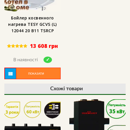
Бойлер косвенного
нагрева TESY GCVS (L)
12044 20 B11 TSRCP
13 608
грн
Rated
5.00
out of 5
В наявності
ПОКАЗАТИ
Схожі товари