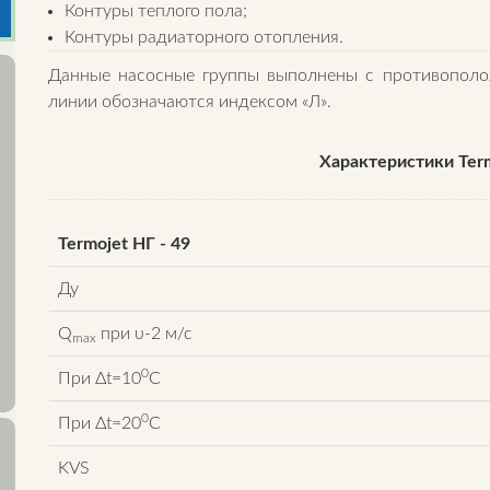
Контуры теплого пола;
Контуры радиаторного отопления.
Данные насосные группы выполнены с противопол
линии обозначаются индексом «Л».
Характеристики Term
Termojet НГ - 49
Ду
Q
при υ-2 м/с
max
0
При Δt=10
C
0
При Δt=20
C
KVS