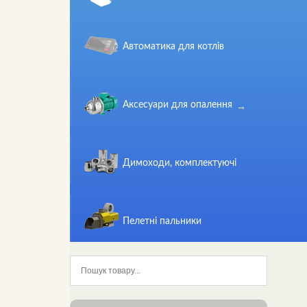
Автоматика для котлів
Аксесуари для опалення
Димоходи, комплектуючі
Пелетні пальники