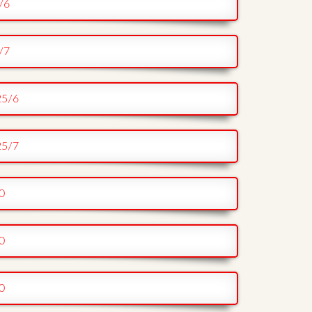
/6
/7
25/6
25/7
0
0
0