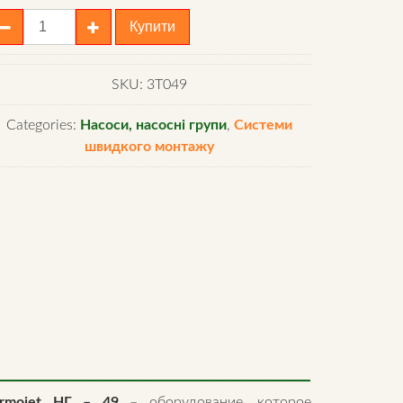
асосная
Купити
руппа
ермостатическим
SKU:
3T049
раном
Categories:
Насоси, насосні групи
,
Системи
ermojet
швидкого монтажу
Г
9
antity
ermojet НГ – 49
– оборудование, которое