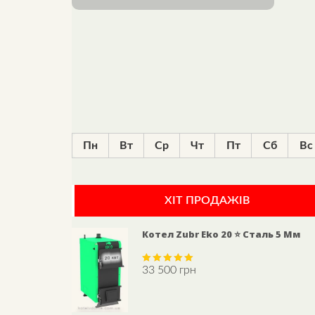
Пн
Вт
Ср
Чт
Пт
Сб
Вс
ХІТ ПРОДАЖІВ
Котел Zubr Eko 20 ⭐ Сталь 5 Мм
33 500
грн
Rated
5.00
out of 5