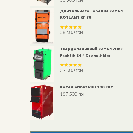
51 900
грн
Rated
5.00
out of 5
Длительного Горения Котел
KOTLANT KГ 30
58 600
грн
Rated
5.00
out of 5
Твердопаливний Котел Zubr
Praktik 24 ⭐ Сталь 5 Мм
39 500
грн
Rated
5.00
out of 5
Котел Armet Plus 120 Квт
187 500
грн