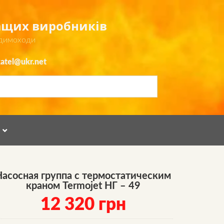
ращих виробників
 димоходи
atel@ukr.net
Я
Насосная группа с термостатическим
краном Termojet НГ – 49
12 320
грн