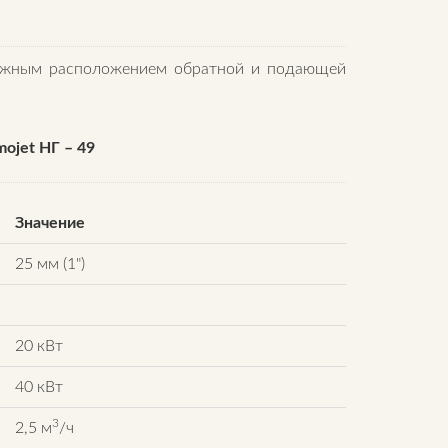
ожным расположением обратной и подающей
ojet НГ – 49
Значение
25 мм (1")
20 кВт
40 кВт
3
2,5 м
/ч