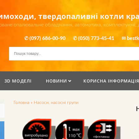
димоходи, твердопаливні котли к
оване опалювальне обладнання, автоматика, комплектуючі,
✆ (097) 686-00-90
✆ (050) 773-45-41
✉ bestk
3D МОДЕЛІ
НОВИНИ
КОРИСНА ІНФОРМАЦІ
Головна
»
Насоси, насосні групи