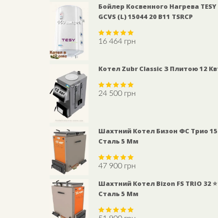
Бойлер Косвенного Нагрева TESY
GCVS (L) 15044 20 B11 TSRCP
16 464
грн
Rated
5.00
out of 5
Котел Zubr Classic З Плитою 12 Кв
24 500
грн
Rated
5.00
out of 5
Шахтний Котел Бизон ФС Трио 15
Сталь 5 Мм
47 900
грн
Rated
5.00
out of 5
Шахтний Котел Bizon FS TRIO 32 ⭐
Сталь 5 Мм