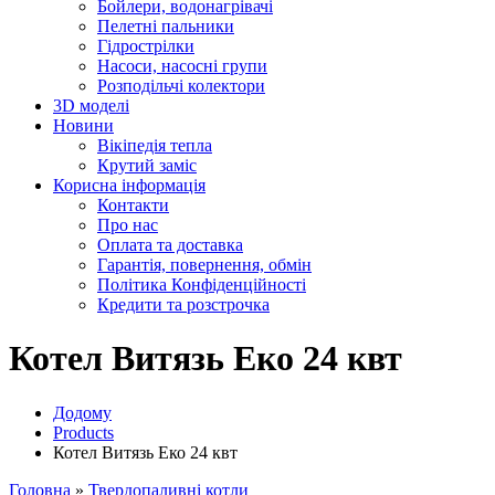
Бойлери, водонагрівачі
Пелетні пальники
Гідрострілки
Насоси, насосні групи
Розподільчі колектори
3D моделі
Новини
Вікіпедія тепла
Крутий заміс
Корисна інформація
Контакти
Про нас
Оплата та доставка
Гарантія, повернення, обмін
Політика Конфіденційності
Кредити та розстрочка
Котел Витязь Еко 24 квт
Додому
Products
Котел Витязь Еко 24 квт
Головна
»
Твердопаливні котли