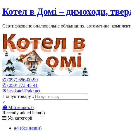
Skip
Котел в Домі – димоходи, тве
to
content
Сертифіковане опалювальне обладнання, автоматика, комплект
✆ (097) 686-00-90
✆ (050) 773-45-41
✉ bestkatel@ukr.net
Пошук товару...
×
Мій кошик
0
Recently added item(s)
Усі категорії
#4 (без назви)