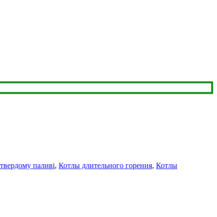
 твердому паливі
,
Котлы длительного горения
,
Котлы