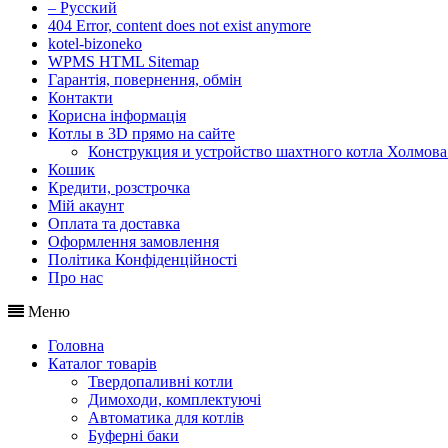
– Русский
404 Error, content does not exist anymore
kotel-bizoneko
WPMS HTML Sitemap
Гарантія, повернення, обмін
Контакти
Корисна інформація
Котлы в 3D прямо на сайте
Конструкция и устройство шахтного котла Холмова
Кошик
Кредити, розстрочка
Мій акаунт
Оплата та доставка
Оформлення замовлення
Політика Конфіденційності
Про нас
Меню
Головна
Каталог товарів
Твердопаливні котли
Димоходи, комплектуючі
Автоматика для котлів
Буферні баки