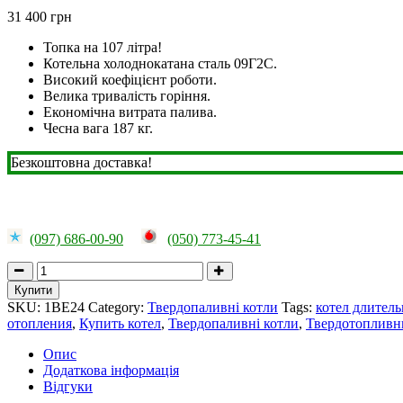
31 400
грн
Топка на 107 літра!
Котельна холоднокатана сталь 09Г2С.
Високий коефіцієнт роботи.
Велика тривалість горіння.
Економічна витрата палива.
Чесна вага 187 кг.
Безкоштовна доставка!
(097) 686-00-90
(050) 773-45-41
Котел
Витязь
Купити
Еко
SKU:
1ВЕ24
Category:
Твердопаливні котли
Tags:
котел длитель
24
отопления
,
Купить котел
,
Твердопаливні котли
,
Твердотопливн
квт
quantity
Опис
Додаткова інформація
Відгуки