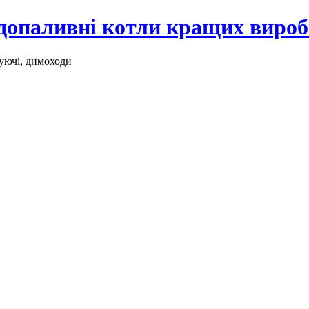
рдопаливні котли кращих виро
уючі, димоходи