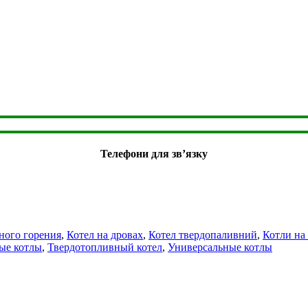
Телефони для зв’язку
ного горения
,
Котел на дровах
,
Котел твердопаливний
,
Котли на
ые котлы
,
Твердотопливный котел
,
Универсальные котлы