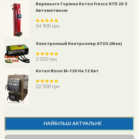
Верхнього Горіння Котел Fresco КТП 20 З
Автоматикою
54 900
грн
Rated
5.00
out of 5
Электронный Контроллер АTOS (max)
2 050
грн
Rated
5.00
out of 5
Котел Bizon М-120 На 12 Квт
22 500
грн
Rated
5.00
out of 5
НАЙБІЛЬШ АКТУАЛЬНЕ