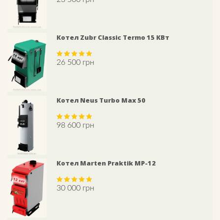
out of 5
Котел Zubr Classic Termo 15 КВт
26 500
грн
Rated
5.00
out of 5
Котел Neus Turbo Max 50
98 600
грн
Rated
5.00
out of 5
Котел Marten Praktik МP-12
30 000
грн
Rated
5.00
out of 5