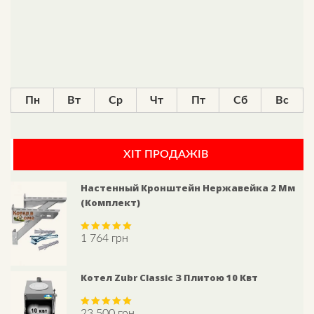
Пн
Вт
Ср
Чт
Пт
Сб
Вс
ХІТ ПРОДАЖІВ
Настенный Кронштейн Нержавейка 2 Мм
(комплект)
1 764
грн
Rated
5.00
out of 5
Котел Zubr Classic З Плитою 10 Квт
23 500
грн
Rated
5.00