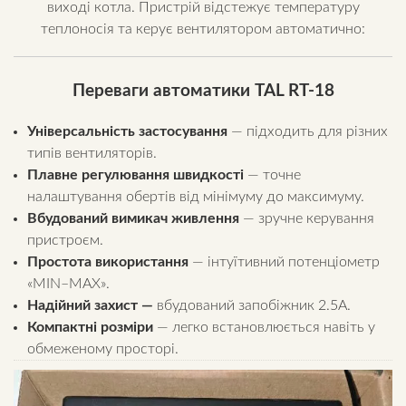
виході котла. Пристрій відстежує температуру
теплоносія та керує вентилятором автоматично:
Переваги автоматики TAL RT-18
Універсальність застосування
— підходить для різних
типів вентиляторів.
Плавне регулювання швидкості
— точне
налаштування обертів від мінімуму до максимуму.
Вбудований вимикач живлення
— зручне керування
пристроєм.
Простота використання
— інтуїтивний потенціометр
«MIN–MAX».
Надійний захист
—
вбудований запобіжник 2.5А.
Компактні розміри
— легко встановлюється навіть у
обмеженому просторі.