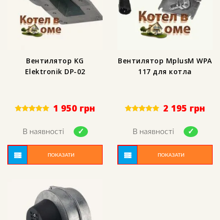
Вентилятор KG
Вентилятор MplusM WPA
Elektronik DP-02
117 для котла
1 950
грн
2 195
грн
Rated
Rated
5.00
5.00
out of 5
out of 5
В наявності
В наявності
ПОКАЗАТИ
ПОКАЗАТИ