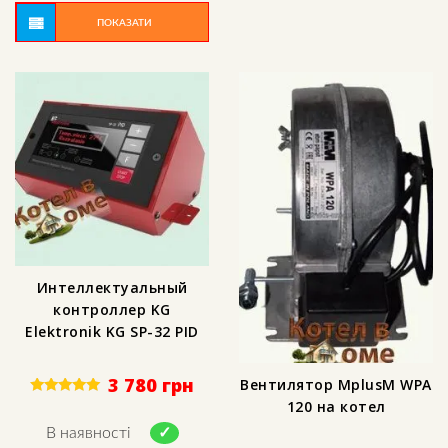
ПОКАЗАТИ
Интеллектуальный
контроллер KG
Elektronik KG SP-32 PID
3 780
грн
Вентилятор MplusM WPA
120 на котел
Rated
5.00
out of 5
В наявності