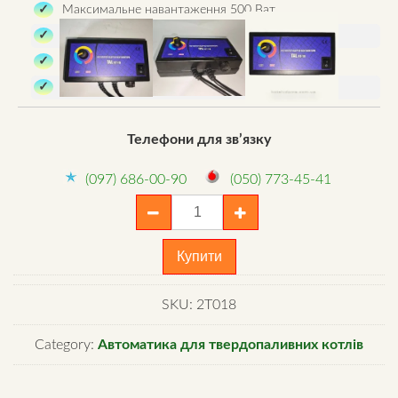
Maксимальне навантаження 500 Ват.
Довжина кабелю вентилятора: 1,2 м.
Довжина мережевого кабелю: 1,4 м.
Габарити: 77 × 40 × 143 мм.
Телефони для зв’язку
(097) 686-00-90
(050) 773-45-41
Автоматика
для
вентилятора
Купити
TAL
RT-
SKU:
2T018
18
quantity
Category:
Автоматика для твердопаливних котлів