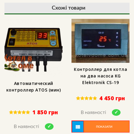
Схожі товари
Контроллер для котла
на два насоса KG
Elektronik СS-19
Автоматический
контроллер АTOS (мин)
4 450
грн
Rated
5.00
1 850
грн
out of 5
В наявності
Rated
5.00
out of 5
В наявності
ПОКАЗАТИ