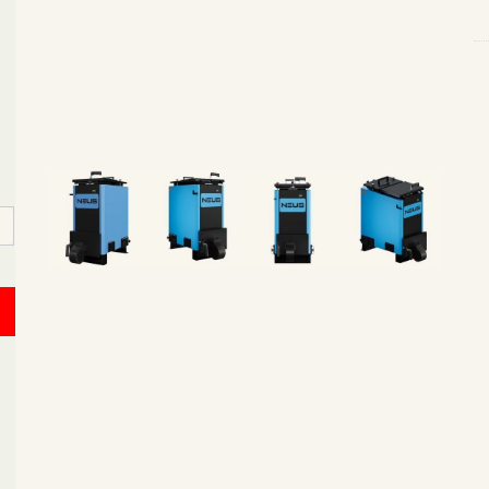
к
⭐
С
6
м
qu