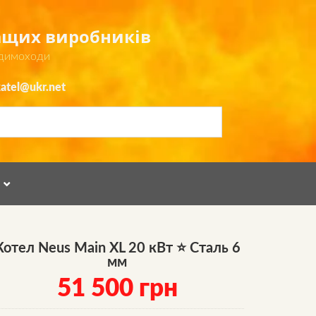
ращих виробників
 димоходи
atel@ukr.net
Я
Котел Neus Main XL 20 кВт ⭐ Сталь 6
мм
51 500
грн