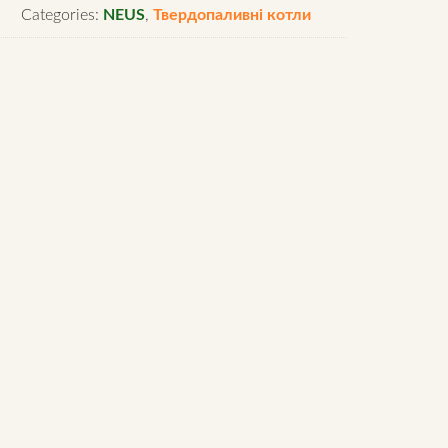
Categories:
NEUS
,
Твердопаливні котли
Вт
таль
м
antity