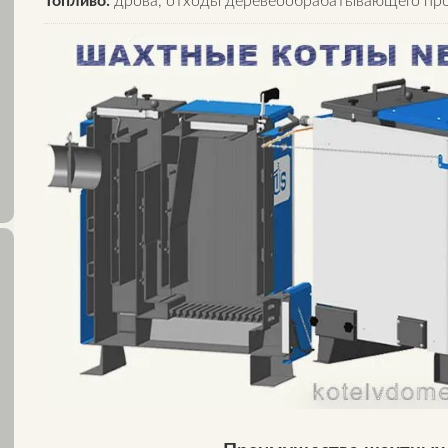
Топливо:
дрова, отходы деревеообрабатывающего прои