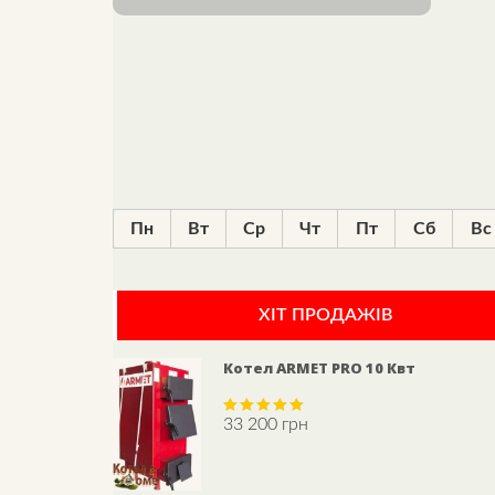
Пн
Вт
Ср
Чт
Пт
Сб
Вс
ХІТ ПРОДАЖІВ
Котел ARMET PRO 10 Квт
33 200
грн
Rated
5.00
out of 5