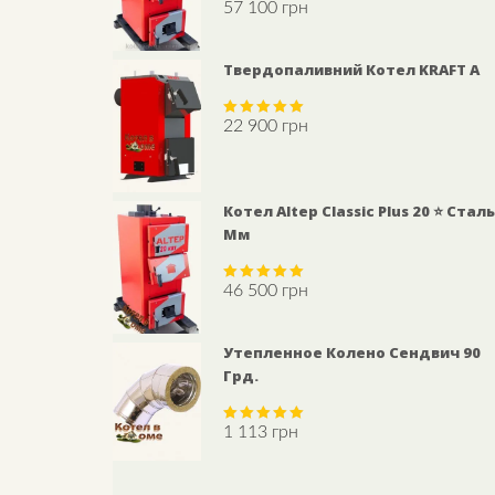
57 100
грн
Rated
5.00
out of 5
Твердопаливний Котел KRAFT A
22 900
грн
Rated
5.00
out of 5
Котел Altep Classic Plus 20 ⭐ Сталь
Мм
46 500
грн
Rated
5.00
out of 5
Утепленное Колено Сендвич 90
Грд.
1 113
грн
Rated
5.00
out of 5