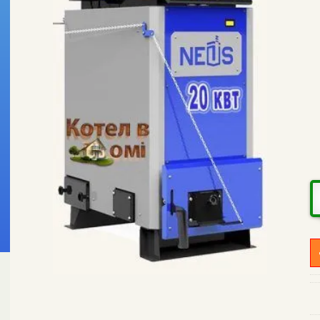
К
N
M
X
2