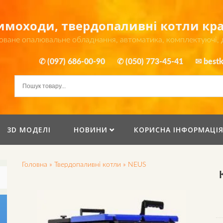
димоходи, твердопаливні котли к
оване опалювальне обладнання, автоматика, комплектуючі,
✆ (097) 686-00-90
✆ (050) 773-45-41
✉ bestk
3D МОДЕЛІ
НОВИНИ
КОРИСНА ІНФОРМАЦІ
Головна
»
Твердопаливні котли
»
NEUS