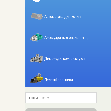
Автоматика для котлів
Аксесуари для опалення
Димоходи, комплектуючі
Пелетні пальники