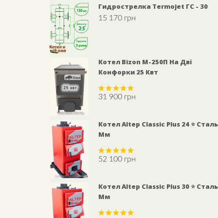
Гидрострелка Termojet ГС - 30
15 170
грн
Котел Bizon М-250П На Дві
Конфорки 25 Квт
31 900
грн
Rated
5.00
out of 5
Котел Altep Classic Plus 24 ⭐ Сталь
Мм
52 100
грн
Rated
5.00
out of 5
Котел Altep Classic Plus 30 ⭐ Сталь
Мм