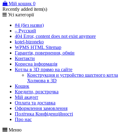
Мій кошик
0
Recently added item(s)
Усі категорії
#4 (без назви)
– Русский
404 Error, content does not exist anymore
kotel-bizoneko
WPMS HTML Sitemap
Гарантія, повернення, обмін
Контакти
Корисна інформація
Котлы в 3D прямо на сайте
Конструкция и устройство шахтного котла
Холмова в 3D
Кошик
Кредити, розстрочка
Мій акаунт
Оплата та доставка
Оформлення замовлення
Політика Конфіденційності
Про нас
Меню