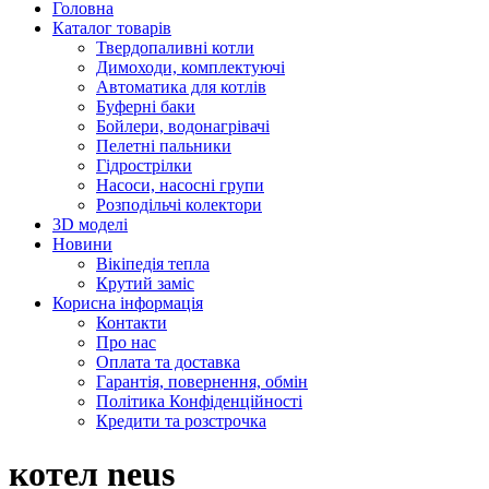
Головна
Каталог товарів
Твердопаливні котли
Димоходи, комплектуючі
Автоматика для котлів
Буферні баки
Бойлери, водонагрівачі
Пелетні пальники
Гідрострілки
Насоси, насосні групи
Розподільчі колектори
3D моделі
Новини
Вікіпедія тепла
Крутий заміс
Корисна інформація
Контакти
Про нас
Оплата та доставка
Гарантія, повернення, обмін
Політика Конфіденційності
Кредити та розстрочка
котел neus