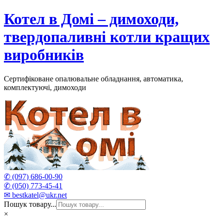
Skip
Котел в Домі – димоходи,
to
content
твердопаливні котли кращих
виробників
Сертифіковане опалювальне обладнання, автоматика,
комплектуючі, димоходи
✆ (097) 686-00-90
✆ (050) 773-45-41
✉ bestkatel@ukr.net
Пошук товару...
×