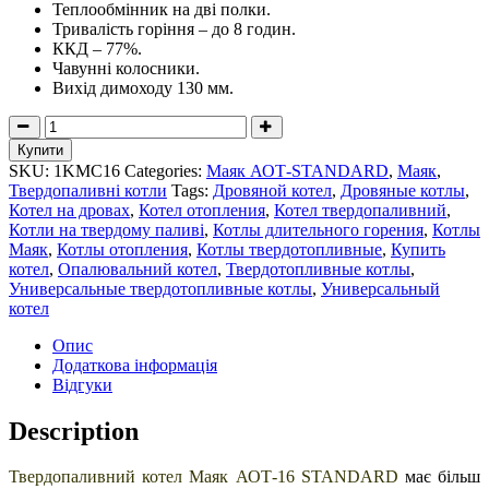
Теплообмінник на дві полки.
Тривалість горіння – до 8 годин.
ККД – 77%.
Чавунні колосники.
Вихід димоходу 130 мм.
Котел
з
Купити
чавунними
SKU:
1KМС16
Categories:
Маяк АОТ-STANDARD
,
Маяк
,
колосниками
Твердопаливні котли
Tags:
Дровяной котел
,
Дровяные котлы
,
Маяк
Котел на дровах
,
Котел отопления
,
Котел твердопаливний
,
АОТ-16
Котли на твердому паливі
,
Котлы длительного горения
,
Котлы
STANDARD
Маяк
,
Котлы отопления
,
Котлы твердотопливные
,
Купить
quantity
котел
,
Опалювальний котел
,
Твердотопливные котлы
,
Универсальные твердотопливные котлы
,
Универсальный
котел
Опис
Додаткова інформація
Відгуки
Description
Твердопаливний котел Маяк АОТ-16 STANDARD
має більш