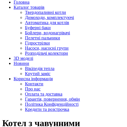
Головна
Каталог товарів
Твердопаливні котли
Димоходи, комплектуючі
Автоматика для котлів
Буферні баки
Бойлери, водонагрівачі
Пелетні пальники
Гідрострілки
Насоси, насосні групи
Розподільчі колектори
3D моделі
Новини
Вікіпедія тепла
Крутий заміс
Корисна інформація
Контакти
Про нас
Оплата та доставка
Гарантія, повернення, обмін
Політика Конфіденційності
Кредити та розстрочка
Котел з чавунними