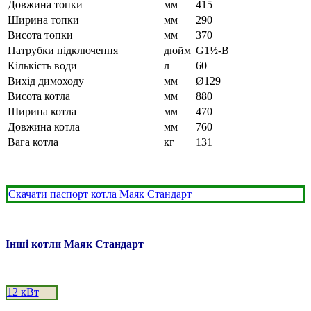
Довжина топки
мм
415
Ширина топки
мм
290
Висота топки
мм
370
Патрубки підключення
дюйм
G1½-B
Кількість води
л
60
Вихід димоходу
мм
Ø129
Висота котла
мм
880
Ширина котла
мм
470
Довжина котла
мм
760
Вага котла
кг
131
Скачати паспорт котла Маяк Стандарт
Інші котли Маяк Стандарт
12 кВт