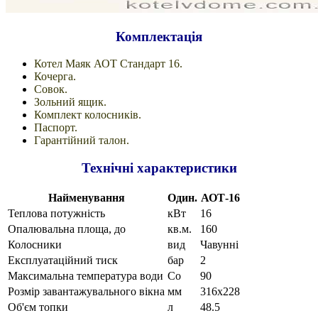
Комплектація
Котел Маяк АОТ Стандарт 16.
Кочерга.
Совок.
Зольний ящик.
Комплект колосників.
Паспорт.
Гарантійний талон.
Технічні характеристики
Найменування
Один.
АОТ-16
Теплова потужність
кВт
16
Опалювальна площа, до
кв.м.
160
Колосники
вид
Чавунні
Експлуатаційний тиск
бар
2
Максимальна температура води
Со
90
Розмір завантажувального вікна
мм
316х228
Об'єм топки
л
48.5