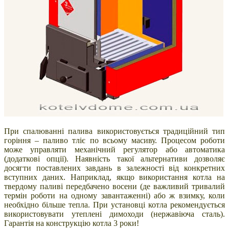
При спалюванні палива використовується традиційний тип
горіння – паливо тліє по всьому масиву. Процесом роботи
може управляти механічний регулятор або автоматика
(додаткові опції). Наявність такої альтернативи дозволяє
досягти поставлених завдань в залежності від конкретних
вступних даних. Наприклад, якщо використання котла на
твердому паливі передбачено восени (де важливий тривалий
термін роботи на одному завантаженні) або ж взимку, коли
необхідно більше тепла. При установці котла рекомендується
використовувати утеплені димоходи (нержавіюча сталь).
Гарантія на конструкцію котла 3 роки!