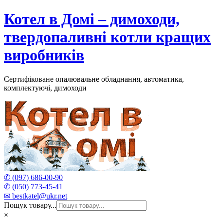
Skip
Котел в Домі – димоходи,
to
content
твердопаливні котли кращих
виробників
Сертифіковане опалювальне обладнання, автоматика,
комплектуючі, димоходи
✆ (097) 686-00-90
✆ (050) 773-45-41
✉ bestkatel@ukr.net
Пошук товару...
×