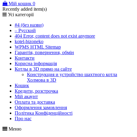
Мій кошик
0
Recently added item(s)
Усі категорії
#4 (без назви)
– Русский
404 Error, content does not exist anymore
kotel-bizoneko
WPMS HTML Sitemap
Гарантія, повернення, обмін
Контакти
Корисна інформація
Котлы в 3D прямо на сайте
Конструкция и устройство шахтного котла
Холмова в 3D
Кошик
Кредити, розстрочка
Мій акаунт
Оплата та доставка
Оформлення замовлення
Політика Конфіденційності
Про нас
Меню