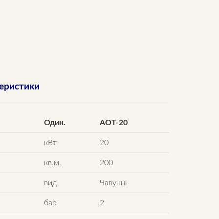
теристики
Один.
АОТ-20
кВт
20
кв.м.
200
вид
Чавунні
бар
2