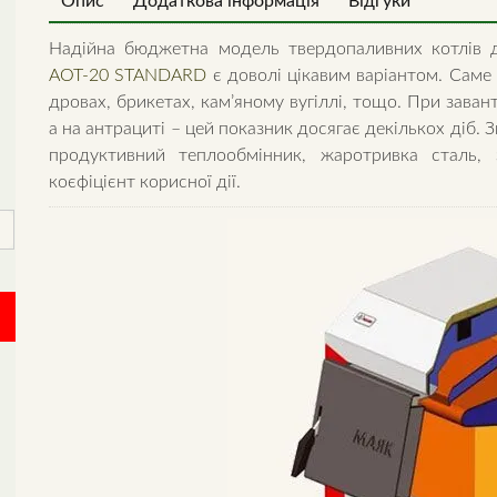
Опис
Додаткова інформація
Відгуки
Надійна бюджетна модель твердопаливних котлів 
АОТ-20 STANDARD
є доволі цікавим варіантом. Саме
дровах, брикетах, кам’яному вугіллі, тощо. При зава
а на антрациті – цей показник досягає декількох діб. 
продуктивний теплообмінник, жаротривка сталь, 
коєфіцієнт корисної дії.