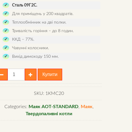
Сталь 09Г2С.
Для приміщень у 200 квадратів.
Теплообмінник на дві полки.
Тривалість горіння – до 8 годин.
ККД – 77%.
Чавунні колосники.
Вихід димоходу 150 мм.
отел
Купити
авунними
олосниками
SKU:
1KМС20
аяк
Categories:
Маяк АОТ-STANDARD
,
Маяк
,
ОТ-20
Твердопаливні котли
TANDARD
antity