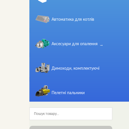
Автоматика для котлів
Аксесуари для опалення
Димоходи, комплектуючі
Пелетні пальники