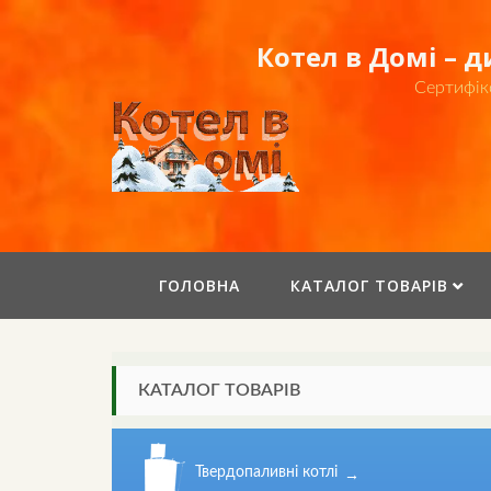
Skip
to
Котел в Домі – 
content
Сертифік
ГОЛОВНА
КАТАЛОГ ТОВАРІВ
КАТАЛОГ ТОВАРІВ
Твердопаливні котлі