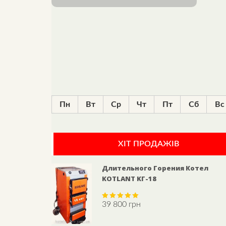
Пн
Вт
Ср
Чт
Пт
Сб
Вс
ХІТ ПРОДАЖІВ
Длительного Горения Котел
KOTLANT KГ-18
39 800
грн
Rated
5.00
out of 5