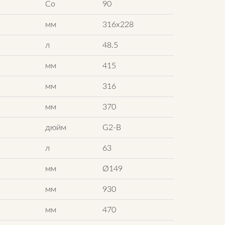
Со
90
мм
316х228
л
48.5
мм
415
мм
316
мм
370
дюйм
G2-B
л
63
мм
Ø149
мм
930
мм
470