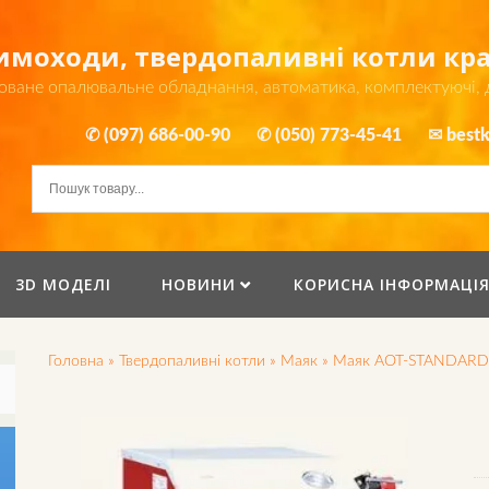
димоходи, твердопаливні котли к
оване опалювальне обладнання, автоматика, комплектуючі,
✆ (097) 686-00-90
✆ (050) 773-45-41
✉ bestk
3D МОДЕЛІ
НОВИНИ
КОРИСНА ІНФОРМАЦІ
Головна
»
Твердопаливні котли
»
Маяк
»
Маяк АОТ-STANDAR