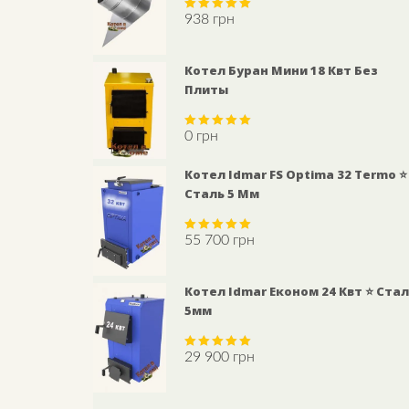
938
грн
Rated
5.00
out of 5
Котел Буран Мини 18 Квт Без
Плиты
0
грн
Rated
5.00
out of 5
Котел Idmar FS Optima 32 Termo ⭐
Сталь 5 Мм
55 700
грн
Rated
5.00
out of 5
Котел Idmar Економ 24 Квт ⭐ Ста
5мм
29 900
грн
Rated
5.00
out of 5