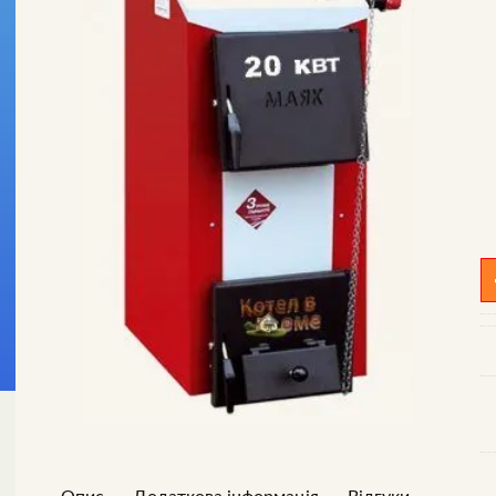
К
з
ч
к
М
А
S
qu