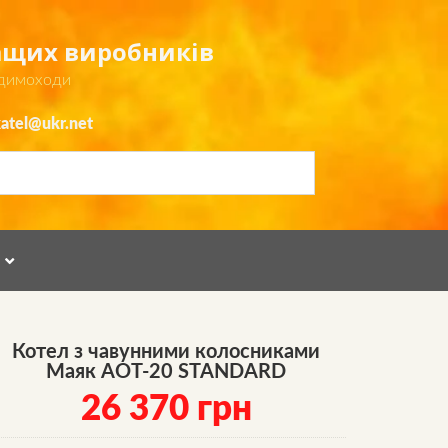
ращих виробників
 димоходи
atel@ukr.net
Я
D
Котел з чавунними колосниками
Маяк АОТ-20 STANDARD
26 370
грн