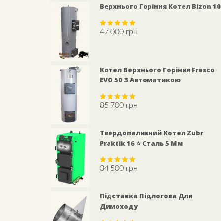
Верхнього Горіння Котел Bizon 1
47 000
грн
Rated
5.00
out of 5
Котел Верхнього Горіння Fresco
EVO 50 З Автоматикою
85 700
грн
Rated
5.00
out of 5
Твердопаливний Котел Zubr
Praktik 16 ⭐ Сталь 5 Мм
34 500
грн
Rated
5.00
out of 5
Підставка Підлогова Для
Димоходу