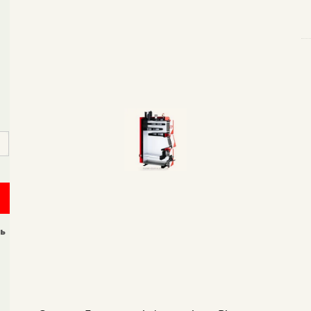
⭐
С
5
м
qu
ль