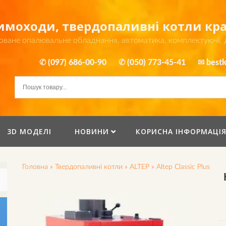
димоходи, твердопаливні котли к
оване опалювальне обладнання, автоматика, комплектуючі,
✆ (097) 686-00-90
✆ (050) 773-45-41
✉ bestk
3D МОДЕЛІ
НОВИНИ
КОРИСНА ІНФОРМАЦІ
Головна
»
Твердопаливні котли
»
ALTEP
»
Altep Classic Plus