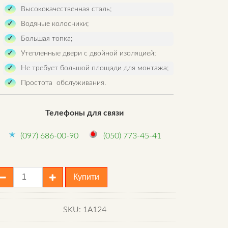
Высококачественная сталь;
Водяные колосники;
Большая топка;
Утепленные двери с двойной изоляцией;
Не требует большой площади для монтажа;
Простота обслуживания.
Телефоны для связи
(097) 686-00-90
(050) 773-45-41
отел
Купити
tep
assic
us
SKU:
1A124
4