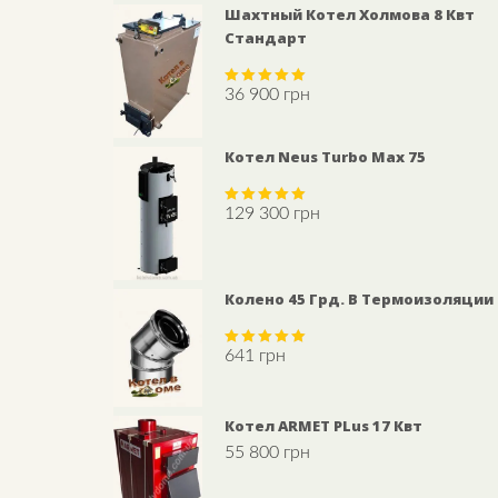
Шахтный Котел Холмова 8 Квт
Стандарт
36 900
грн
Rated
5.00
out of 5
Котел Neus Turbo Max 75
129 300
грн
Rated
5.00
out of 5
Колено 45 Грд. В Термоизоляции
641
грн
Rated
5.00
out of 5
Котел ARMET PLus 17 Квт
55 800
грн