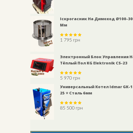
Іскрогасник На Димоход Ø100-30
Мм
1 795
грн
Rated
5.00
out of 5
Электронный Блок Управления Н
Тёплый Пол KG Elektronik СS-23
5 970
грн
Rated
5.00
out of 5
Универсальный Котел Idmar GK-1
25 ⭐ Сталь 6мм
85 500
грн
Rated
5.00
out of 5