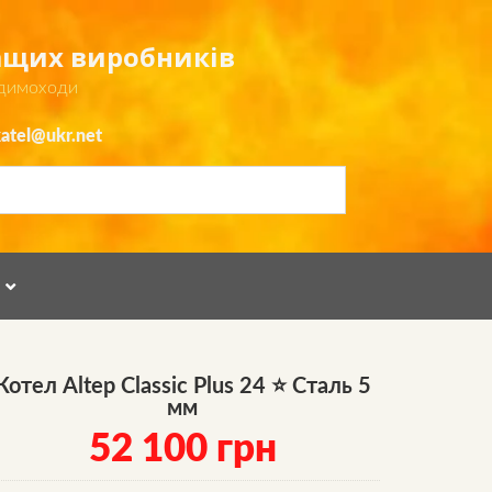
ращих виробників
 димоходи
atel@ukr.net
Я
Котел Altep Classic Plus 24 ⭐ Сталь 5
мм
52 100
грн