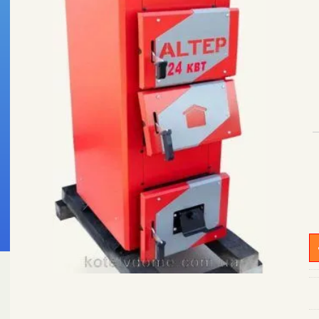
К
Al
Cl
Pl
2