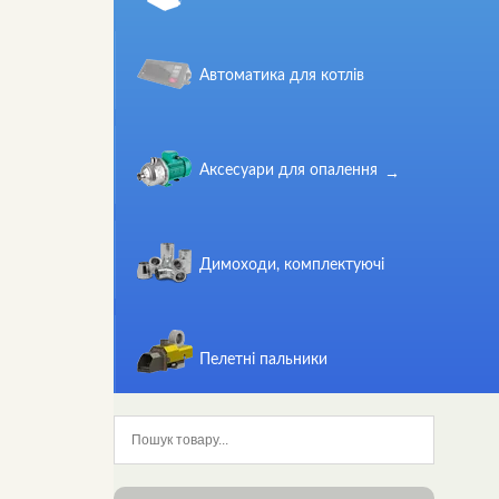
Автоматика для котлів
Аксесуари для опалення
Димоходи, комплектуючі
Пелетні пальники