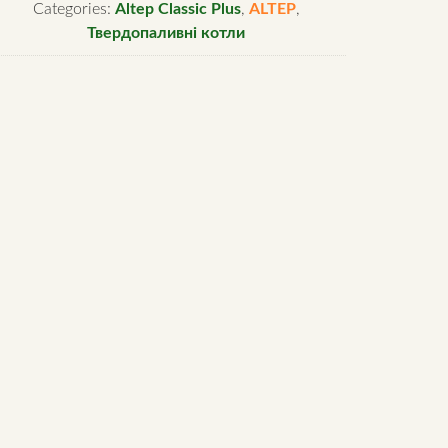
Categories:
Altep Classic Plus
,
ALTEP
,
Твердопаливні котли
таль
м
antity