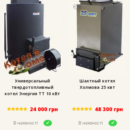
Универсальный
Шахтный котел
твердотопливный
Холмова 25 квт
котел Энергия ТТ 10 кВт
24 000
грн
48 300
грн
Rated
Rated
4.67
5.00
out of 5
out of 5
В наявності
В наявності