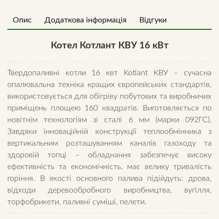
quantity
Опис
Додаткова інформація
Відгуки
Котел Котлант КВУ 16 кВт
Твердопаливні котли 16 квт Kotlant КВУ – сучасна
опалювальна техніка кращих європейських стандартів,
використовується для обігріву побутових та виробничих
приміщень площею 160 квадратів. Виготовляється по
новітнім технологіям зі сталі 6 мм (марки 092ГС),
Завдяки інноваційній конструкції теплообмінника з
вертикальним розташуванням каналів газоходу та
здоровій топці – обладнання забезпечує високу
ефективність та економічність, має велику тривалість
горіння. В якості основного палива підійдуть: дрова,
відходи деревообробного виробництва, вугілля,
торфобрикети, паливні суміші, пелети.