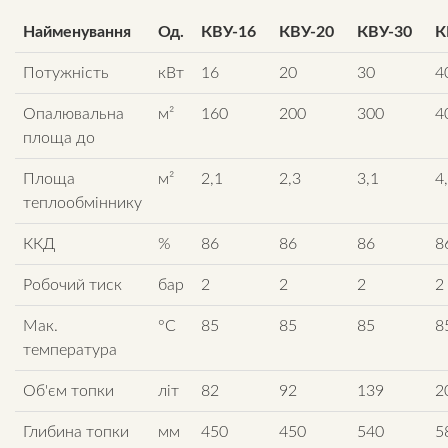
Найменування
Од.
КВУ-16
КВУ-20
КВУ-30
К
Потужність
кВт
16
20
30
4
Опалювальна
м²
160
200
300
4
площа до
Площа
м²
2,1
2,3
3,1
4
теплообміннику
ККД
%
86
86
86
8
Робочий тиск
бар
2
2
2
2
Мак.
°C
85
85
85
8
температура
Об'єм топки
літ
82
92
139
2
Глибина топки
мм
450
450
540
5