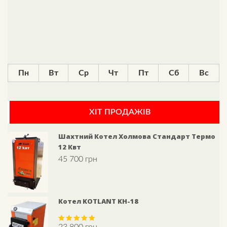
Пн
Вт
Ср
Чт
Пт
Сб
Вс
ХІТ ПРОДАЖІВ
Шахтний Котел Холмова Стандарт Термо
12 Квт
45 700
грн
Котел KOTLANT KН-18
23 800
грн
Rated
5.00