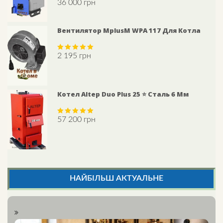
36 000
грн
Rated
5.00
out of 5
Вентилятор MplusM WPA 117 Для Котла
2 195
грн
Rated
5.00
out of 5
Котел Altep Duo Plus 25 ⭐ Сталь 6 Мм
57 200
грн
Rated
5.00
out of 5
НАЙБІЛЬШ АКТУАЛЬНЕ