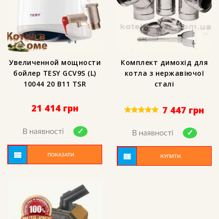
Увеличенной мощности
Комплект димохід для
бойлер TESY GCV9S (L)
котла з нержавіючої
10044 20 B11 TSR
сталі
21 414
грн
7 447
грн
Rated
5.00
В наявності
out of 5
В наявності
ПОКАЗАТИ
КУПИТИ