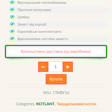
Вертикальний теплообмінник;
Проточні колосники;
Шибер;
Захист від корозії;
Європейські комплектуючі;
Вдосконалена система захисту.
Безкоштовна доставка від виробника!
Котел
Котлант
КВУ
Купити
16
⭐
SKU:
1ТKВУ16
сталь
6
Categories:
KOTLANT
,
Твердопаливні котли
мм