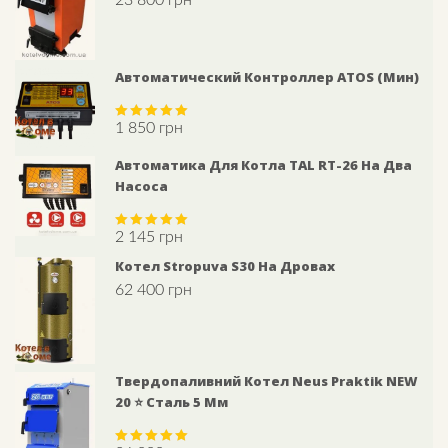
out of 5
Автоматический Контроллер АTOS (мин)
1 850
грн
Rated
5.00
out of 5
Автоматика Для Котла TAL RT-26 На Два
Насоса
2 145
грн
Rated
5.00
out of 5
Котел Stropuva S30 На Дровах
62 400
грн
Твердопаливний Котел Neus Praktik NEW
20 ⭐ Сталь 5 Мм