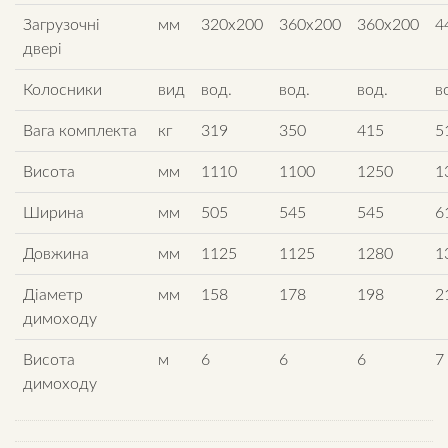
Загрузочні
мм
320х200
360х200
360х200
4
двері
Колосники
вид
вод.
вод.
вод.
в
Вага комплекта
кг
319
350
415
5
Висота
мм
1110
1100
1250
1
Ширина
мм
505
545
545
6
Довжина
мм
1125
1125
1280
1
Діаметр
мм
158
178
198
2
димоходу
Висота
м
6
6
6
7
димоходу