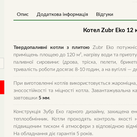
⭐
С
Опис
Додаткова інформація
Відгуки
5
м
Котел Zubr Eko 12 
qu
Твердопаливні котли з плитою
Zubr Eko потужніс
приміщень площею до 120 м², нагріву води та приготу
паливної сировини: (дрова, тріска, пелети, брикет
тривалість роботи досягає 8-10 годин, а на вугіллі — д
При виготовленні котлів використовується жароміцна,
зносостійкості та міцності котла. Завантажувальна 
завтовшки
5 мм
.
Конструкція Зубр Еко гарного дизайну, захищена е
теплообмінник. Котли проходять контроль якості 
підвищеним тиском 4 атмосфери з відповідною відміт
На обладнання діє гарантія 5 років.