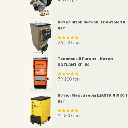
out of 5
Котел Bizon М-180П З Плитою 18
Квт
26 500
грн
Rated
5.00
out of 5
Топливный Гигант - Котел
KOTLANT KГ- 50
79 100
грн
Rated
5.00
out of 5
Котел Макситерм ШАХТА ЛЮКС 1
Квт
34 800
грн
Rated
5.00
out of 5