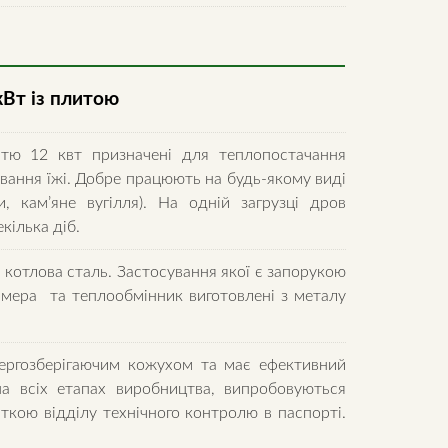
таль
м
кВт із плитою
antity
тю 12 квт призначені для теплопостачання
вання їжі. Добре працюють на будь-якому виді
и, кам’яне вугілля). На одній загрузці дров
екілька діб.
 котлова сталь. Застосування якої є запорукою
камера та теплообмінник виготовлені з металу
нергозберігаючим кожухом та має ефективний
на всіх етапах виробництва, випробовуються
кою відділу технічного контролю в паспорті.