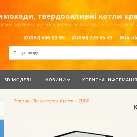
димоходи, твердопаливні котли к
оване опалювальне обладнання, автоматика, комплектуючі,
✆ (097) 686-00-90
✆ (050) 773-45-41
✉ bestk
3D МОДЕЛІ
НОВИНИ
КОРИСНА ІНФОРМАЦІ
Головна
»
Твердопаливні котли
»
ZUBR
К