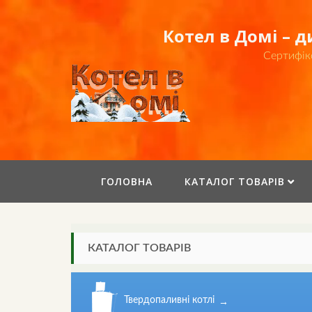
Skip
to
Котел в Домі – 
content
Сертифік
ГОЛОВНА
КАТАЛОГ ТОВАРІВ
КАТАЛОГ ТОВАРІВ
Твердопаливні котлі