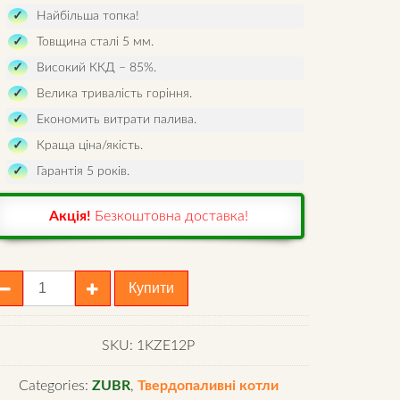
Найбільша топка!
Товщина сталі 5 мм.
Високий ККД – 85%.
Велика тривалість горіння.
Економить витрати палива.
Краща ціна/якість.
Гарантія 5 років.
Акція!
Безкоштовна доставка!
отел
Купити
ubr
ko
2
SKU:
1KZE12P
Categories:
ZUBR
,
Твердопаливні котли
литою