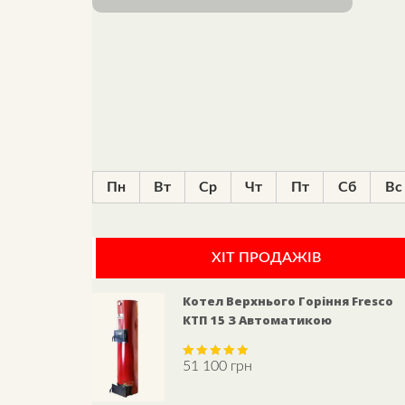
Пн
Вт
Ср
Чт
Пт
Сб
Вс
ХІТ ПРОДАЖІВ
Котел Верхнього Горіння Fresco
КТП 15 З Автоматикою
51 100
грн
Rated
5.00
out of 5