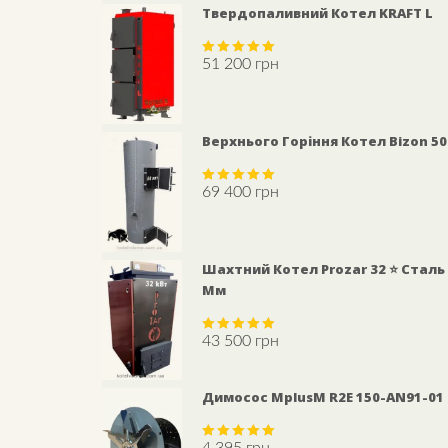
Твердопаливний Котел KRAFT L
51 200
грн
Rated
5.00
out of 5
Верхнього Горіння Котел Bizon 5
69 400
грн
Rated
5.00
out of 5
Шахтний Котел Prozar 32 ⭐ Сталь
Мм
43 500
грн
Rated
5.00
out of 5
Димосос MplusM R2E 150-AN91-01
4 395
грн
Rated
5.00