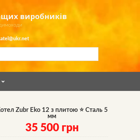
ращих виробників
 димоходи
atel@ukr.net
Я
отел Zubr Eko 12 з плитою ⭐ Сталь 5
мм
35 500
грн