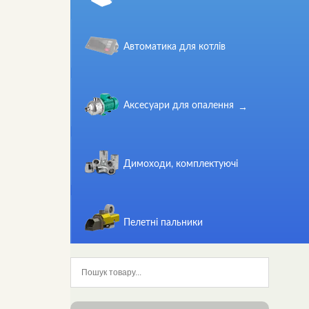
Автоматика для котлів
Аксесуари для опалення
Димоходи, комплектуючі
Пелетні пальники