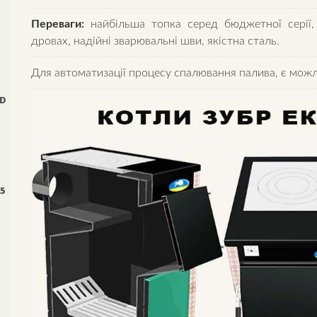
Переваги:
найбільша топка серед бюджетної серії,
дровах, надійні зварювальні шви, якістна сталь.
Для автоматизації процесу спалювання палива, є можл
0D
 5