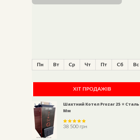
Пн
Вт
Ср
Чт
Пт
Сб
Вс
ХІТ ПРОДАЖІВ
Шахтний Котел Prozar 25 ⭐ Сталь
Мм
38 500
грн
Rated
5.00
out of 5