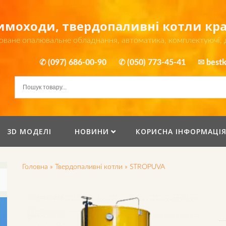
димоходи, твердопаливні котли к
оване опалювальне обладнання, автоматика, комплектуючі,
✆ (097) 686-00-90
✆ (050) 773-45-41
✉ bestk
3D МОДЕЛІ
НОВИНИ
КОРИСНА ІНФОРМАЦІ
Головна
»
Твердопаливні котли
»
STROPUVA