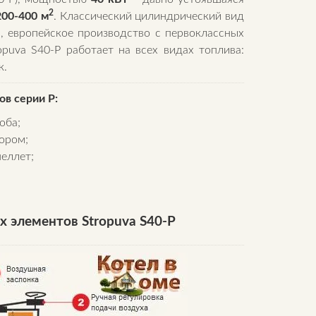
2
200-400 м
. Классический цилиндрический вид
, европейское производство с первоклассных
puva S40-P работает на всех видах топлива:
к.
в серии Р:
оба;
ором;
еллет;
 элементов Stropuva S40-P