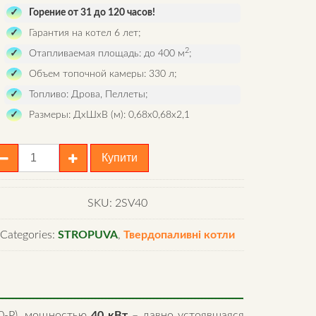
Горение от 31 до 120 часов!
Гарантия на котел 6 лет;
2
Отапливаемая площадь: до 400 м
;
Объем топочной камеры: 330 л;
Топливо: Дрова, Пеллеты;
Размеры: ДхШхВ (м): 0,68х0,68х2,1
вердотопливный
Купити
отел
tropuva
40-
SKU:
2SV40
Categories:
STROPUVA
,
Твердопаливні котли
antity
40-P), мощностью
40 кВт
– давно устоявшаяся