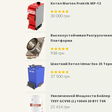
Котел Marten Praktik МP-12
30 000
грн
Rated
5.00
out of 5
Высокоустойчивая Разгрузочная
Платформа
938
грн
Rated
5.00
out of 5
Шахтний Котел Idmar Еко 25 Тер
37 500
грн
Rated
5.00
out of 5
Увеличенной Мощности Бойлер
TESY GCV9S (L) 10044 20 B11 TSR
21 414
грн