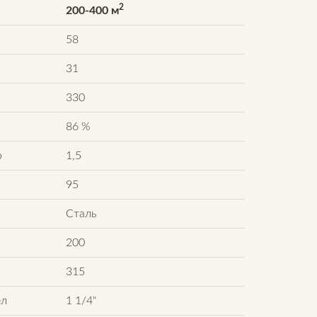
2
200-400 м
58
31
330
86 %
р
1,5
95
Сталь
200
315
ел
1 1/4"