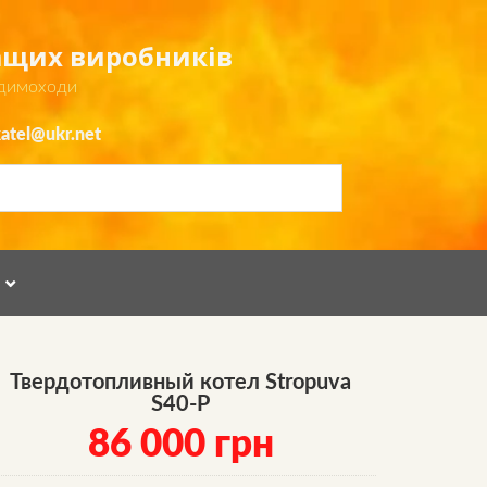
ращих виробників
 димоходи
atel@ukr.net
Я
Твердотопливный котел Stropuva
S40-P
86 000
грн