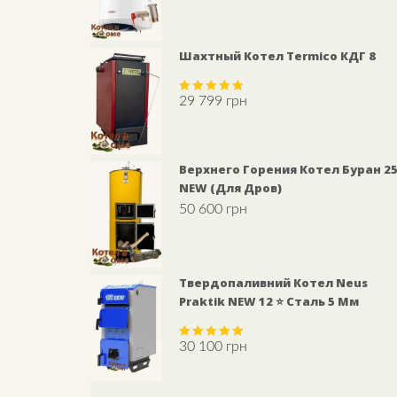
Шахтный Котел Termico КДГ 8
29 799
грн
Rated
5.00
out of 5
Верхнего Горения Котел Буран 2
NEW (для Дров)
50 600
грн
Твердопаливний Котел Neus
Praktik NEW 12 ⭐ Сталь 5 Мм
30 100
грн
Rated
5.00
out of 5