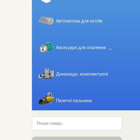
Автоматика для котлів
Аксесуари для опалення
Димоходи, комплектуючі
Пелетні пальники