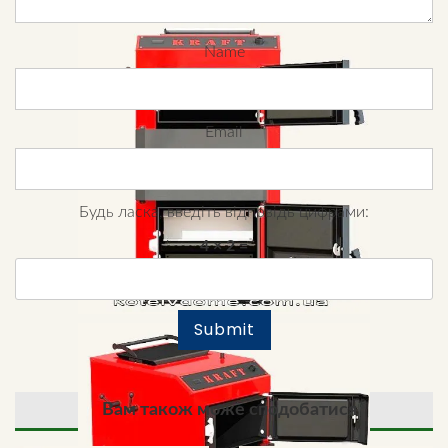
Name
Email
Будь ласка, введіть відповідь цифрами:
4 × 2 =
Вам також може сподобатися