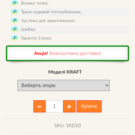
Велика топка;
Трьох ходовий теплообмінник;
Заслінка для завантаження;
Шибер;
Гарантія 3 роки.
Акція!
Безкоштовна доставка!
Моделі KRAFT
Котел
Купити
KRAFT
D
quantity
SKU:
1KD10