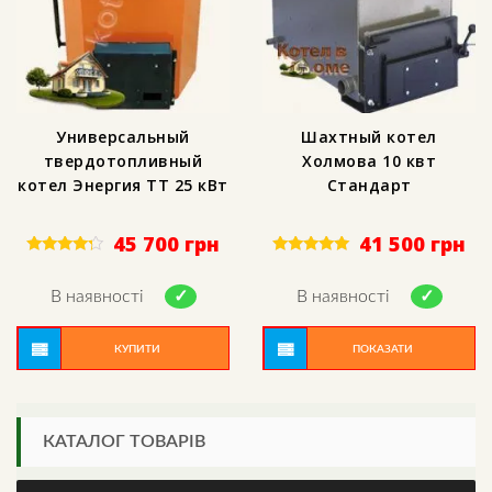
Универсальный
Шахтный котел
твердотопливный
Холмова 10 квт
котел Энергия ТТ 25 кВт
Стандарт
45 700
грн
41 500
грн
Rated
Rated
4.00
5.00
out of 5
out of 5
В наявності
В наявності
КУПИТИ
ПОКАЗАТИ
КАТАЛОГ ТОВАРІВ