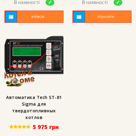
out of 5
out of 5
В наявності
В наявності
КУПИТИ
ПОКАЗАТИ
Автоматика Tech ST-81
Sigma для
твердотопливных
котлов
5 975
грн
Rated