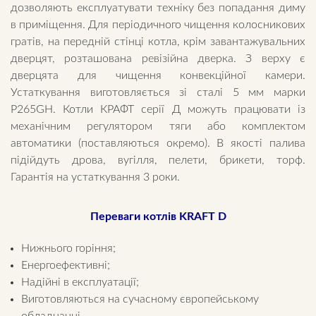
дозволяють експлуатувати техніку без попадання диму
в приміщення. Для періодичного чищення колосникових
гратів, на передній стінці котла, крім завантажувальних
дверцят, розташована ревізійна дверка. З верху є
дверцята для чищення конвекційної камери.
Устаткування виготовляється зі сталі 5 мм марки
Р265GH. Котли КРАФТ серії Д можуть працювати із
механічним регулятором тяги або комплектом
автоматики (поставляються окремо). В якості палива
підійдуть дрова, вугілля, пелети, брикети, торф.
Гарантія на устаткування 3 роки.
Переваги котлів
KRAFT D
Нижнього горіння;
Енергоефективні;
Надійні в експлуатації;
Виготовляються на сучасному європейському
обладнанні.