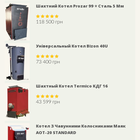
Шахтний Котел Prozar 99 ⭐ Сталь 5 Мм
118 500
грн
Rated
5.00
out of 5
Універсальный Котел Bizon 40U
73 400
грн
Rated
5.00
out of 5
Шахтный Котел Termico КДГ 16
43 599
грн
Rated
5.00
out of 5
Котел З Чавунними Колосниками Маяк
АОТ-20 STANDARD