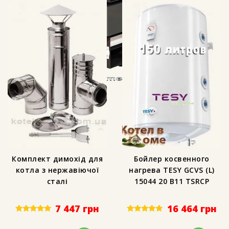
Комплект димохід для
Бойлер косвенного
котла з нержавіючої
нагрева TESY GCVS (L)
сталі
15044 20 B11 TSRCP
7 447
грн
16 464
грн
Rated
Rated
5.00
5.00