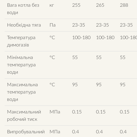
Вага котла без
кг
255
265
288
води
Необхідна тяга
Па
23-35
23-35
23-35
Температура
°C
100-180
100-180
100-18
димогазів
Мінімальна
°C
55
55
55
температура
води
Максимальна
°C
95
95
95
температура
води
Максимальний
МПа
0.15
0.15
0.15
робочий тиск
Випробувальний
МПа
0.4
0.4
0.4