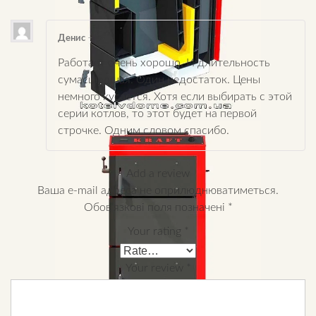
Денис
–
Работает очень хорошо. И длительность
сумасшедшая. Один недостаток. Цены
немного кусается. Хотя если выбирать с этой
серии котлов, то этот будет на первой
строчке. Одним словом спасибо.
Add a review
Ваша e-mail адреса не оприлюднюватиметься.
Обов’язкові поля позначені
*
Your rating
*
Your review
*