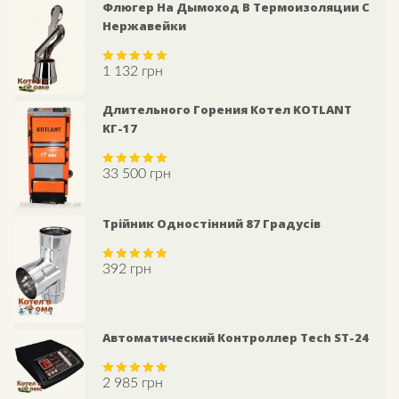
Флюгер На Дымоход В Термоизоляции С
Нержавейки
1 132
грн
Rated
5.00
out of 5
Длительного Горения Котел KOTLANT
KГ-17
33 500
грн
Rated
5.00
out of 5
Трійник Одностінний 87 Градусів
392
грн
Rated
5.00
out of 5
Автоматический Контроллер Tech ST-24
2 985
грн
Rated
5.00
out of 5