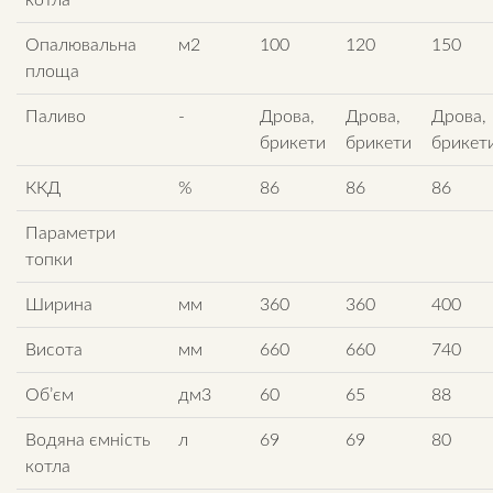
котла
Опалювальна
м2
100
120
150
площа
Паливо
-
Дрова,
Дрова,
Дрова,
брикети
брикети
брикет
ККД
%
86
86
86
Параметри
топки
Ширина
мм
360
360
400
Висота
мм
660
660
740
Об’єм
дм3
60
65
88
Водяна ємність
л
69
69
80
котла