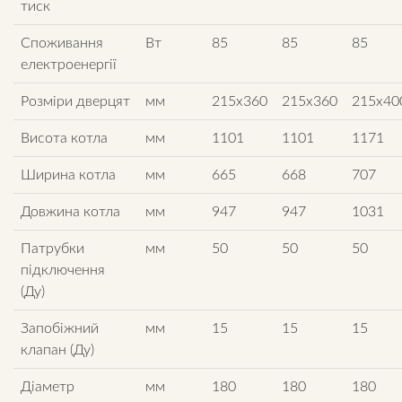
тиск
Споживання
Вт
85
85
85
електроенергії
Розміри дверцят
мм
215х360
215х360
215х40
Висота котла
мм
1101
1101
1171
Ширина котла
мм
665
668
707
Довжина котла
мм
947
947
1031
Патрубки
мм
50
50
50
підключення
(Ду)
Запобіжний
мм
15
15
15
клапан (Ду)
Діаметр
мм
180
180
180