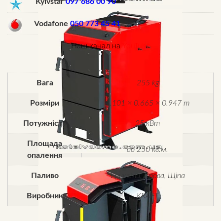
Kyivstar
097 686 00 90
Vodafone
050 773 45 41
Наш канал на
YouTube
Вага
255 kg
Розміри
1.101 × 0.665 × 0.947 m
Потужність
25 кВт
Площада
до 250 кв.м.
опалення
Паливо
Брикети, Дрова, Щіпа
Виробник
KRAFT