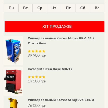
Пн
Вт
Ср
Чт
Пт
Сб
Вс
ХІТ ПРОДАЖІВ
Универсальный Котел Idmar GK-1 38 ⭐
Сталь 6мм
99 900
грн
Rated
5.00
out of 5
Котел Marten Base MB-12
19 500
грн
Rated
5.00
out of 5
Универсальный Котел Stropuva S40-U
76 000
грн