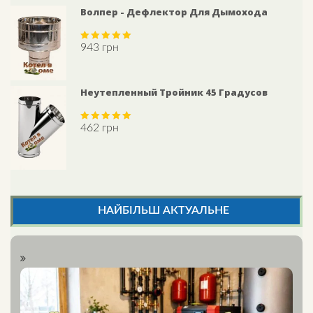
Волпер - Дефлектор Для Дымохода
943
грн
Rated
5.00
out of 5
Неутепленный Тройник 45 Градусов
462
грн
Rated
5.00
out of 5
НАЙБІЛЬШ АКТУАЛЬНЕ