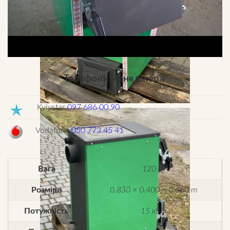
Телефони менеджера
Kyivstar
097 686 00 90
Vodafone
050 773 45 41
Вага
120 kg
Розміри
0.830 × 0.400 × 0.660 m
Потужність
15 кВт