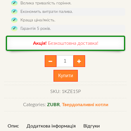
Велика тривалість горіння.
Економить витрати палива.
Краща ціна/якість.
Гарантія 5 років.
Акція!
Безкоштовна доставка!
Котел
Zubr
Eko
Купити
15
з
SKU:
1KZE15P
плитою
⭐
Categories:
ZUBR
,
Твердопаливні котли
Сталь
5
мм
Опис
Додаткова інформація
Відгуки
quantity