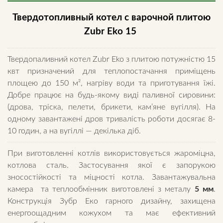
Твердотопливный котел с варочной плитою
Zubr Eko 15
Твердопаливний котел Zubr Eko з плитою потужністю 15
квт призначений для теплопостачання приміщень
площею до 150 м², нагріву води та приготування їжі.
Добре працює на будь-якому виді паливної сировини:
(дрова, тріска, пелети, брикети, кам’яне вугілля). На
одному завантажені дров тривалість роботи досягає 8-
10 годин, а на вугіллі — декілька діб.
При виготовленні котлів використовується жароміцна,
котлова сталь. Застосування якої є запорукою
зносостійкості та міцності котла. Завантажувальна
камера та теплообмінник виготовлені з металу
5 мм
.
Конструкція Зубр Еко гарного дизайну, захищена
енергоощадним кожухом та має ефективний