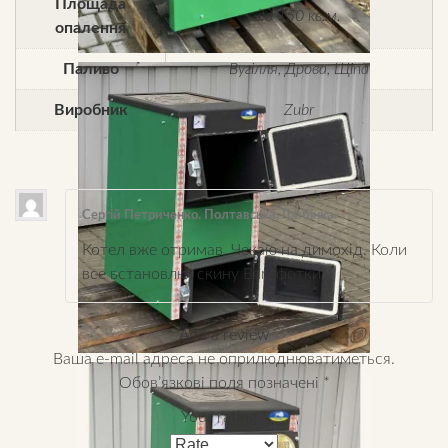
Площада
до 150 кв.м.
опалення
Паливо
Вугілля, Дрова, Щіпа
Виробник
Zubr
Сергій Петриченко. Полтавська, Грибінка.
–
Котел вже отримав. Чекаю на димохід. Коли
все встановлю, скину Вам фотки.
Add a review
Ваша e-mail адреса не оприлюднюватиметься.
Обов’язкові поля позначені
*
Your rating
*