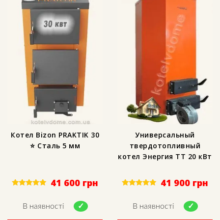
Котел Bizon PRAKTIK 30
Универсальный
⭐ Сталь 5 мм
твердотопливный
котел Энергия ТТ 20 кВт
41 600
грн
41 900
грн
Rated
Rated
5.00
5.00
out of 5
out of 5
В наявності
В наявності