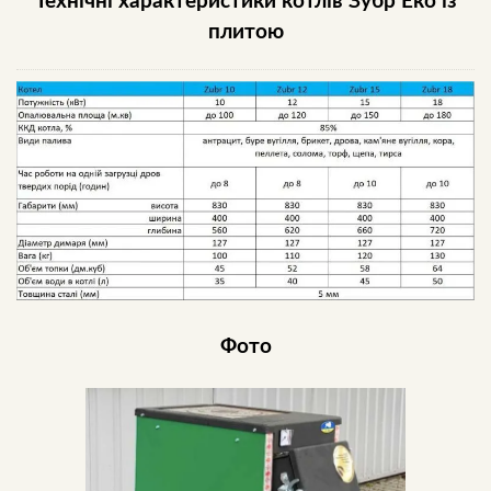
Технічні характеристики котлів Зубр Еко із
плитою
Фото