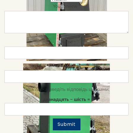
Your review
*
Name
Email
Будь ласка, введіть відповідь цифрами:
дванадцять − шість =