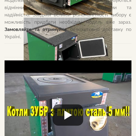
моделей твердопаливних котлів, які характеризуються
відмінними технічними характеристиками та
надійністю. Завдяки великій різноманітності вибору є
можливість придбати необхідну модель вже зараз.
Замовляйте та отримуйте
безкоштовно доставку по
Україні.