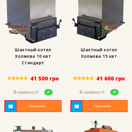
Шахтный котел
Шахтный котел
Холмова 10 квт
Холмова 15 квт
Стандарт
41 500
грн
41 600
грн
Rated
Rated
5.00
5.00
out of 5
out of 5
В наявності
В наявності
ПОКАЗАТИ
ПОКАЗАТИ