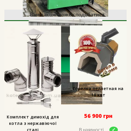
Вам також може сподобатися
Горелка пеллетная на
18 квт
56 900
грн
Комплект димохід для
котла з нержавіючої
сталі
В наявності