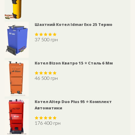
Шахтний Котел Idmar Еко 25 Термо
37 500
грн
Rated
5.00
out of 5
Котел Bizon Кватро 15 ⭐ Сталь 6 Мм
46 500
грн
Rated
5.00
out of 5
Котел Altep Duo Plus 95 ⭐ Комплект
Автоматики
176 400
грн
Rated
5.00
out of 5