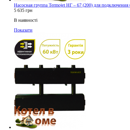
Насосная группа Termojet НГ – 67 (200) для подключения
5 635
грн
В наявності
Показати