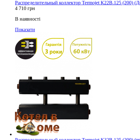
Распределительный коллектор Termojet К22В.125 (200) (Дв
4 710
грн
В наявності
Показати
Распределительный коллектор Termojet К32В.125 (200) (т