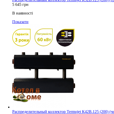
5 645
грн
В наявності
Показати
Распределительный коллектор Termojet К42В.125 (200) (ч