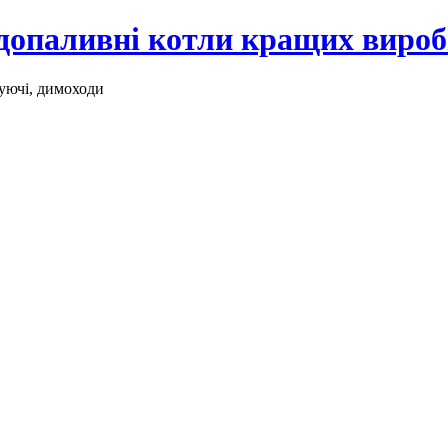
рдопаливні котли кращих виро
уючі, димоходи