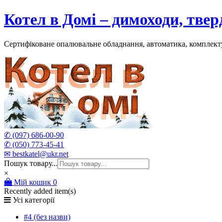
Skip
Котел в Домі – димоходи, тве
to
content
Сертифіковане опалювальне обладнання, автоматика, комплект
✆ (097) 686-00-90
✆ (050) 773-45-41
✉ bestkatel@ukr.net
Пошук товару...
×
Мій кошик
0
Recently added item(s)
Усі категорії
#4 (без назви)