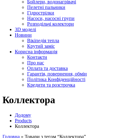
Бойлери, водонагрівачі
Пелетні пальники
Гідрострілки
Насоси, насосні групи
Розподільчі колектори
3D моделі
Новини
Вікіпедія тепла
Крутий заміс
Корисна інформація
Контакти
Про нас
Оплата та доставка
Гарантія, повернення, обмін
Політика Конфіденційності
Кредити та розстрочка
Коллектора
Додому
Products
Коллектора
Головна
»
Товари з тегом “Коллектора”