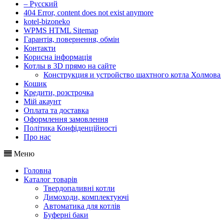
– Русский
404 Error, content does not exist anymore
kotel-bizoneko
WPMS HTML Sitemap
Гарантія, повернення, обмін
Контакти
Корисна інформація
Котлы в 3D прямо на сайте
Конструкция и устройство шахтного котла Холмова
Кошик
Кредити, розстрочка
Мій акаунт
Оплата та доставка
Оформлення замовлення
Політика Конфіденційності
Про нас
Меню
Головна
Каталог товарів
Твердопаливні котли
Димоходи, комплектуючі
Автоматика для котлів
Буферні баки