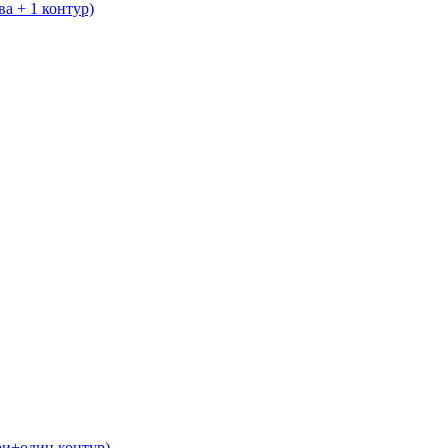
а + 1 контур)
ри+один контур)