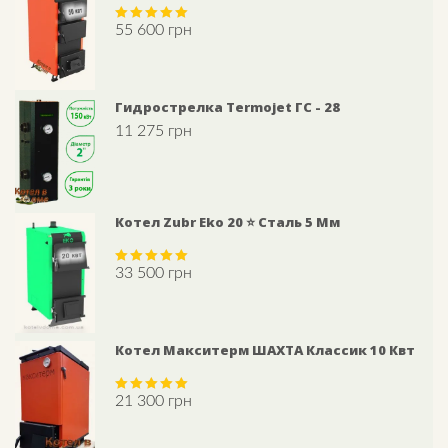
55 600
грн
Rated
5.00
out of 5
Гидрострелка Termojet ГС - 28
11 275
грн
Котел Zubr Eko 20 ⭐ Сталь 5 Мм
33 500
грн
Rated
5.00
out of 5
Котел Макситерм ШАХТА Классик 10 Квт
21 300
грн
Rated
5.00
out of 5