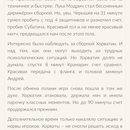
техничнее и быстрее. Лука Модрич стал бессменным
дирижёром сборной. Но, увы, Черышев на 31 минуте
сумел пробить с под 4 защитников и размочил счет,
пробив Субатича. Красивый гол и не менее красивый
матч, предвещался нам после этого гола.
Интересно было наблюдать за сборной Хорватии. И
над тем, как они могут выходить из трудных
психологических ситуаций. Но Хорватия долго не
думала, спустя 8 минут Крамарич счет сравнял.
Красивая передача с фланга, и головой замкнул
Андрей.
После обмена голами игра снова пошла в том же
духе. Хорватия атаковала, держала мяч и имела
парочку классных моментов. Но до 90 минуты счет
продержался прежним.
Дополнительное время только накаляло ситуацию и
нервы игроков. Хорваты – не смогли решить исход в