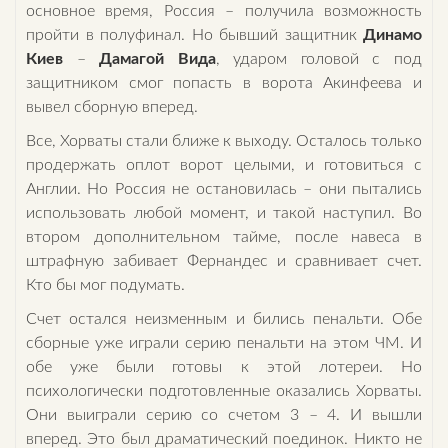
основное время, Россия – получила возможность
пройти в полуфинал. Но бывший защитник
Динамо
Киев
–
Дамагой Вида
, ударом головой с под
защитником смог попасть в ворота Акинфеева и
вывел сборную вперед.
Все, Хорваты стали ближе к выходу. Осталось только
продержать оплот ворот целыми, и готовиться с
Англии. Но Россия не остановилась – они пытались
использовать любой момент, и такой наступил. Во
втором дополнительном тайме, после навеса в
штрафную забивает Фернандес и сравнивает счет.
Кто бы мог подумать.
Счет остался неизменным и бились пенальти. Обе
сборные уже играли серию пенальти на этом ЧМ. И
обе уже были готовы к этой лотереи. Но
психологически подготовленные оказались Хорваты.
Они выиграли серию со счетом 3 – 4. И вышли
вперед. Это был драматический поединок. Никто не