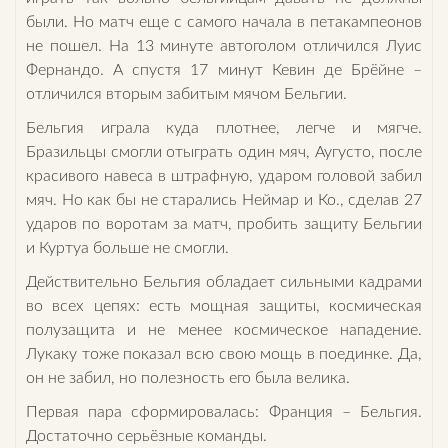
были. Но матч еще с самого начала в петакампеонов
не пошел. На 13 минуте автоголом отличился Луис
Фернандо. А спустя 17 минут Кевин де Брёйне –
отличился вторым забитым мячом Бельгии.
Бельгия играла куда плотнее, легче и мягче.
Бразильцы смогли отыграть один мяч, Аугусто, после
красивого навеса в штрафную, ударом головой забил
мяч. Но как бы не старались Неймар и Ко., сделав 27
ударов по воротам за матч, пробить защиту Бельгии
и Куртуа больше не смогли.
Действительно Бельгия обладает сильными кадрами
во всех цепях: есть мощная защиты, космическая
полузащита и не менее космическое нападение.
Лукаку тоже показал всю свою мощь в поединке. Да,
он не забил, но полезность его была велика.
Первая пара сформировалась: Франция – Бельгия.
Достаточно серьёзные команды.