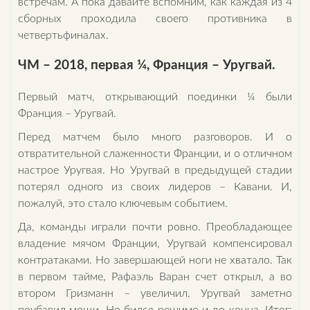
встречам. А пока давайте вспомним, как каждая из 4
сборных проходила своего противника в
четвертьфиналах.
ЧМ – 2018, первая ¼, Франция – Уругвай.
Первый матч, открывающий поединки ¼ были
Франция – Уругвай.
Перед матчем было много разговоров. И о
отвратительной слаженности Франции, и о отличном
настрое Уругвая. Но Уругвай в предыдущей стадии
потерял одного из своих лидеров – Кавани. И,
пожалуй, это стало ключевым событием.
Да, команды играли почти ровно. Преобладающее
владение мячом Франции, Уругвай компенсировал
контратаками. Но завершающей ноги не хватало. Так
в первом тайме, Рафаэль Варан счет открыл, а во
втором Гризманн – увеличил. Уругвай заметно