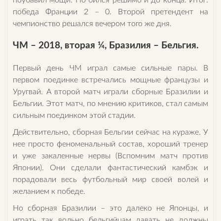
поубавил мощи. Но бился решимо и до конца. Итог:
победа Франции 2 – 0. Второй претендент на
чемпионство решался вечером того же дня.
ЧМ – 2018, вторая ¼, Бразилия – Бельгия.
Первый день ЧМ играл самые сильные пары. В
первом поединке встречались мощные французы и
Уругвай. А второй матч играли сборные Бразилии и
Бельгии. Этот матч, по мнению критиков, стал самым
сильным поединком этой стадии.
Действительно, сборная Бельгии сейчас на кураже. У
нее просто феноменальный состав, хороший тренер
и уже закаленные нервы (Вспомним матч против
Японии). Они сделали фантастический камбэк и
порадовали весь футбольный мир своей волей и
желанием к победе.
Но сборная Бразилии – это далеко не Японцы, и
играть так вольно бельгийцам давать не должны