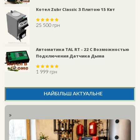
Котел Zubr Classic З Плитою 15 Квт
25 500
грн
Rated
5.00
out of 5
Автоматика TAL RT - 22 С Возможностью
Подключения Датчика Дыма
1 999
грн
Rated
5.00
out of 5
НАЙБІЛЬШ АКТУАЛЬНЕ