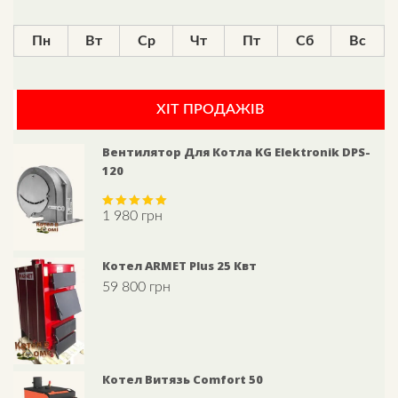
Пн
Вт
Ср
Чт
Пт
Сб
Вс
ХІТ ПРОДАЖІВ
Вентилятор Для Котла KG Elektronik DPS-
120
1 980
грн
Rated
5.00
out of 5
Котел ARMET Plus 25 Квт
59 800
грн
Котел Витязь Comfort 50