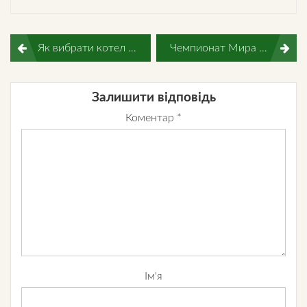
Навігація
Як вибрати котел тривалого горіння з потрібними характеристиками
Чемпионат Мира по футболу 2018 – Полуфинал, итоги.
записів
Залишити відповідь
Коментар
*
Ім'я