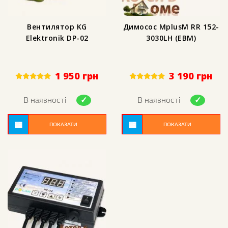
Вентилятор KG
Димосос MplusM RR 152-
Elektronik DP-02
3030LH (EBM)
1 950
грн
3 190
грн
Rated
Rated
5.00
5.00
out of 5
out of 5
В наявності
В наявності
ПОКАЗАТИ
ПОКАЗАТИ