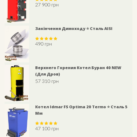
27 900
грн
Rated
5.00
out of 5
Закінчення Димоходу ⭐ Сталь AISI
490
грн
Rated
5.00
out of 5
Верхнего Горения Котел Буран 40 NEW
(для Дров)
57 310
грн
Котел Idmar FS Optima 20 Termo ⭐ Сталь 5
Мм
47 100
грн
Rated
5.00
out of 5