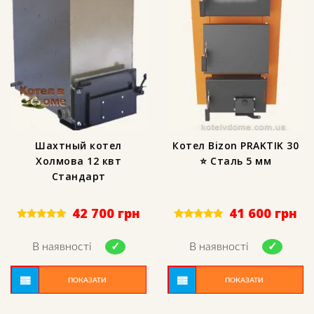
Шахтный котел
Котел Bizon PRAKTIK 30
Холмова 12 квт
⭐ Сталь 5 мм
Стандарт
42 700
грн
41 600
грн
Rated
Rated
5.00
5.00
out of 5
out of 5
В наявності
В наявності
ПОКАЗАТИ
ПОКАЗАТИ