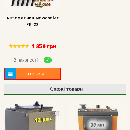
Автоматика Nowosolar
PK-22
1 850
грн
Rated
5.00
out of 5
В наявності
ПОКАЗАТИ
Схожі товари