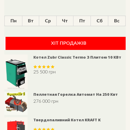
Пн
Вт
Ср
Чт
Пт
Сб
Вс
ХІТ ПРОДАЖІВ
Котел Zubr Classic Termo З Плитою 10 КВт
25 500
грн
Rated
5.00
out of 5
Пеллетная Горелка Автомат На 250 Квт
276 000
грн
Твердопаливний Котел KRAFT K