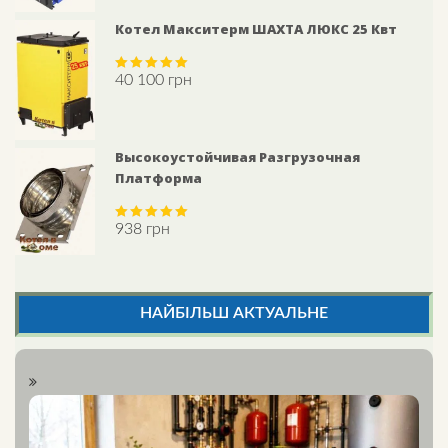
Котел Макситерм ШАХТА ЛЮКС 25 Квт
40 100
грн
Rated
5.00
out of 5
Высокоустойчивая Разгрузочная
Платформа
938
грн
Rated
5.00
out of 5
НАЙБІЛЬШ АКТУАЛЬНЕ