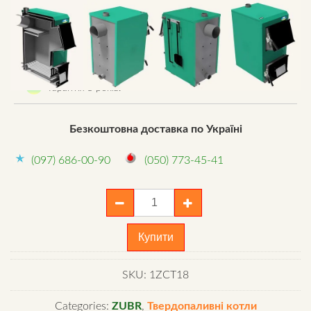
Об’ємна топка.
Якісні зварні шви.
Великі завантажувальні дверцята.
Високий коефіцієнт корисної дії.
Гарантія 5 років.
Безкоштовна доставка по Україні
(097) 686-00-90
(050) 773-45-41
Котел
Zubr
Classic
Купити
Termo
18
SKU:
1ZCТ18
кВт
quantity
Categories:
ZUBR
,
Твердопаливні котли