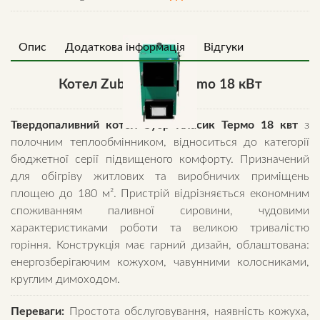
Опис
Додаткова інформація
Відгуки
Котел Zubr Classic Termo 18 кВт
Твердопаливний котел Зубр Класик
Термо 18 квт
з
полочним теплообмінником, відноситься до категорії
бюджетної серії підвищеного комфорту. Призначений
для обігріву житлових та виробничих приміщень
площею до 180 м². Пристрій відрізняється економним
споживанням паливної сировини, чудовими
характеристиками роботи та великою тривалістю
горіння. Конструкція має гарний дизайн, облаштована:
енергозберігаючим кожухом, чавунними колосниками,
круглим димоходом.
Переваги:
Простота обслуговування, наявність кожуха,