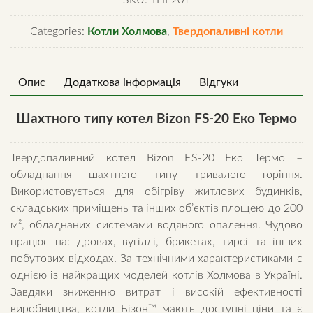
SKU:
1HЕ20Т
20
Categories:
Котли Холмова
,
Твердопаливні котли
Еко
Термо
quantity
Опис
Додаткова інформація
Відгуки
Шахтного типу котел Bizon FS-20 Еко Термо
Твердопаливний котел Bizon FS-20 Еко Термо –
обладнання шахтного типу тривалого горіння.
Використовується для обігріву житлових будинків,
складських приміщень та інших об’єктів площею до 200
м², обладнаних системами водяного опалення. Чудово
працює на: дровах, вугіллі, брикетах, тирсі та інших
побутових відходах. За технічними характеристиками є
однією із найкращих моделей котлів Холмова в Україні.
Завдяки зниженню витрат і високій ефективності
виробництва, котли Бізон™ мають доступні ціни та є