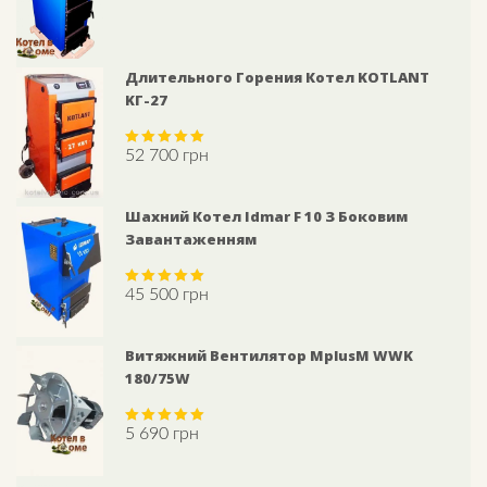
Длительного Горения Котел KOTLANT
KГ-27
52 700
грн
Rated
5.00
out of 5
Шахний Котел Idmar F 10 З Боковим
Завантаженням
45 500
грн
Rated
5.00
out of 5
Витяжний Вентилятор MplusM WWK
180/75W
5 690
грн
Rated
5.00
out of 5