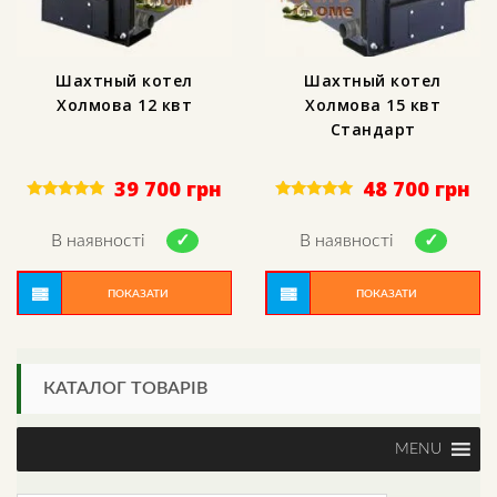
Шахтный котел
Шахтный котел
Холмова 12 квт
Холмова 15 квт
Стандарт
39 700
грн
48 700
грн
Rated
Rated
4.88
5.00
out of 5
out of 5
В наявності
В наявності
ПОКАЗАТИ
ПОКАЗАТИ
КАТАЛОГ ТОВАРІВ
MENU