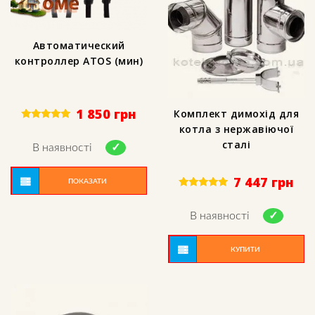
Автоматический
контроллер АTOS (мин)
1 850
грн
Комплект димохід для
котла з нержавіючої
Rated
5.00
сталі
out of 5
В наявності
7 447
грн
ПОКАЗАТИ
Rated
5.00
out of 5
В наявності
КУПИТИ