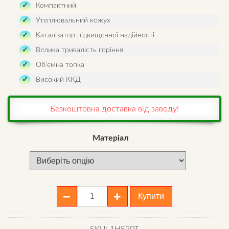
Компактний
Утеплювальний кожух
Каталізатор підвищенної надійності
Велика тривалість горіння
Об’ємна топка
Високий ККД
Безкоштовна доставка від заводу!
Матеріал
Шахтний
Купити
котел
Bizon
FS-