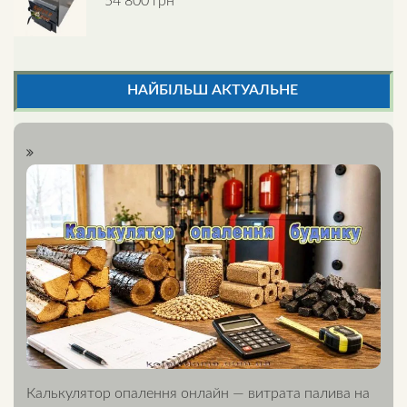
54 800
грн
Rated
5.00
out of 5
НАЙБІЛЬШ АКТУАЛЬНЕ
Калькулятор опалення онлайн — витрата палива на