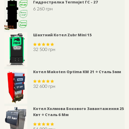
Гидрострелка Termojet ГС - 27
6 260
грн
Шахтний Котел Zubr Mini 15
32 500
грн
Rated
5.00
out of 5
Котел Makoten Optima КМ 21 ⭐ Сталь 5мм
32 600
грн
Rated
5.00
out of 5
Котел Холмова Бокового Завантаження 25
Квт ⭐ Сталь 6 Мм