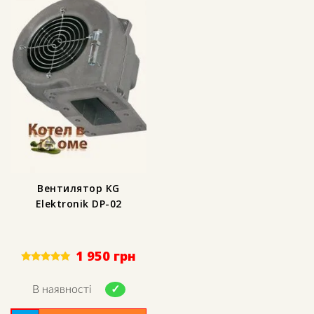
Вентилятор KG
Elektronik DP-02
1 950
грн
Rated
5.00
out of 5
В наявності