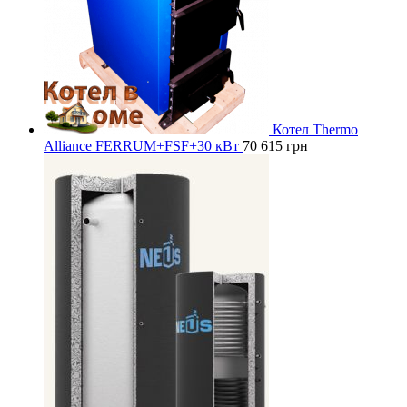
Котел Thermo
Alliance FERRUM+FSF+30 кВт
70 615
грн