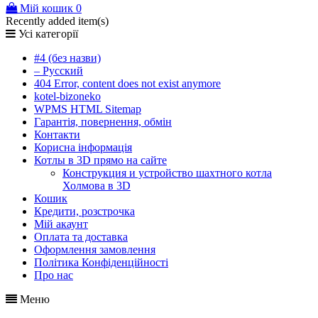
Мій кошик
0
Recently added item(s)
Усі категорії
#4 (без назви)
– Русский
404 Error, content does not exist anymore
kotel-bizoneko
WPMS HTML Sitemap
Гарантія, повернення, обмін
Контакти
Корисна інформація
Котлы в 3D прямо на сайте
Конструкция и устройство шахтного котла
Холмова в 3D
Кошик
Кредити, розстрочка
Мій акаунт
Оплата та доставка
Оформлення замовлення
Політика Конфіденційності
Про нас
Меню