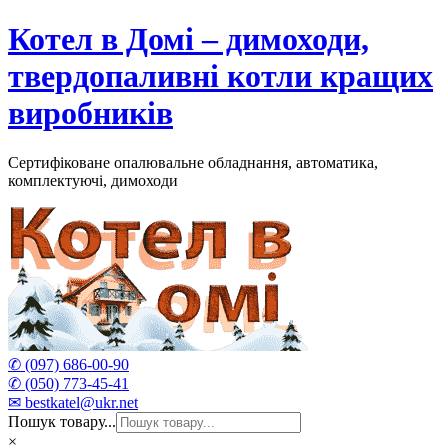
Skip
Котел в Домі – димоходи,
to
content
твердопаливні котли кращих
виробників
Сертифіковане опалювальне обладнання, автоматика,
комплектуючі, димоходи
✆ (097) 686-00-90
✆ (050) 773-45-41
✉ bestkatel@ukr.net
Пошук товару...
×