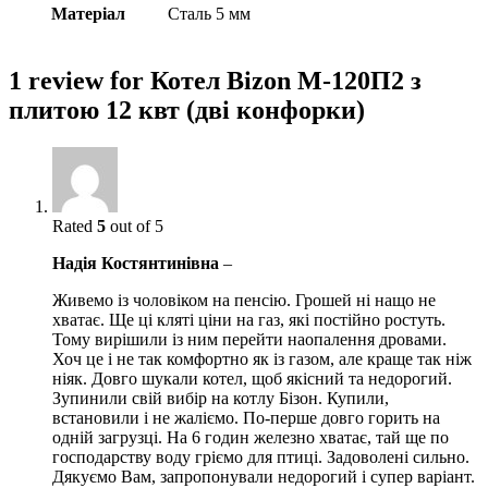
Матеріал
Сталь 5 мм
1 review for
Котел Bizon М-120П2 з
плитою 12 квт (дві конфорки)
Rated
5
out of 5
Надія Костянтинівна
–
Живемо із чоловіком на пенсію. Грошей ні нащо не
хватає. Ще ці кляті ціни на газ, які постійно ростуть.
Тому вирішили із ним перейти наопалення дровами.
Хоч це і не так комфортно як із газом, але краще так ніж
ніяк. Довго шукали котел, щоб якісний та недорогий.
Зупинили свій вибір на котлу Бізон. Купили,
встановили і не жаліємо. По-перше довго горить на
одній загрузці. На 6 годин железно хватає, тай ще по
господарству воду гріємо для птиці. Задоволені сильно.
Дякуємо Вам, запропонували недорогий і супер варіант.