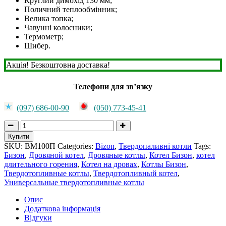
Круглий димохід 130 мм;
Поличний теплообмінник;
Велика топка;
Чавунні колосники;
Термометр;
Шибер.
Акція! Безкоштовна доставка!
Телефони для зв’язку
(097) 686-00-90
(050) 773-45-41
Котел
Bizon
Купити
М-120П2
SKU:
BM100П
Categories:
Bizon
,
Твердопаливні котли
Tags:
з
Бизон
,
Дровяной котел
,
Дровяные котлы
,
Котел Бизон
,
котел
плитою
длительного горения
,
Котел на дровах
,
Котлы Бизон
,
12
Твердотопливные котлы
,
Твердотопливный котел
,
квт
Универсальные твердотопливные котлы
(дві
конфорки)
Опис
quantity
Додаткова інформація
Відгуки