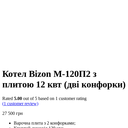
Котел Bizon М-120П2 з
плитою 12 квт (дві конфорки)
Rated
5.00
out of 5 based on
1
customer rating
(
1
customer review)
27 500
грн
Варочна плита з 2 конфорками;