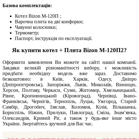
Базова комплектація:
Котел Bizon М-120П ;
Варочна плита на дві конфорки;
Чавунні колосники;
Термометр;
Паспорт, інструкція по експлуатації.
Як купити котел + Плита Bizon М-120П2?
Оформити замовлення Ви можете на сайті нашої компанії.
Завдяки великій різноманітності вибору, є можливість
придбати необхідну модель вже зараз. Доставимо
безкоштовно: в Київ, Харків, Одесу, Дніпро
(Дніпропетровськ), Запоріжжя, Львів, Миколаїв, Вінницю,
Херсон, Полтаву, Черкаси, Суми, Житомир, Хмельницький,
Рівне, Кропивницький (Кіровоград), Чернівці, Івано-
Франківськ, Чернігів, Тернопіль, Луцьк, Ужгород, Старий
Самбір, Дрогобич, Ізяслав, Коломия, Кілія, Вільшанка,
Бориспіль, Ніжин, Прилуки, Павлоград, Сміла, Знам’янка,
Олександрія, Кривий Ріг, а також у будь-яке інше місто
України. Звертайтесь зручний для Вас час.