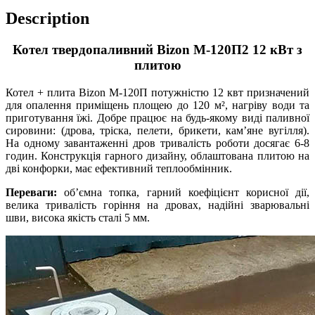
Description
Котел твердопаливний Bizon М-120П2 12 кВт з
плитою
Котел + плита Bizon М-120П потужністю 12 квт призначений
для опалення приміщень площею до 120 м², нагріву води та
приготування їжі. Добре працює на будь-якому виді паливної
сировини: (дрова, тріска, пелети, брикети, кам’яне вугілля).
На одному завантаженні дров тривалість роботи досягає 6-8
годин. Конструкція гарного дизайну, облаштована плитою на
дві конфорки, має ефективний теплообмінник.
Переваги:
об’ємна топка, гарний коефіцієнт корисної дії,
велика тривалість горіння на дровах, надійні зварювальні
шви, висока якість сталі 5 мм.