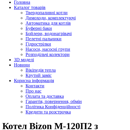
Головна
Каталог товарів
Твердопаливні котли
Димоходи, комплектуючі
Автоматика для котлів
Буферні баки
Бойлери, водонагрівачі
Пелетні пальники
Гідрострілки
Насоси, насосні групи
Розподільчі колектори
3D моделі
Новини
Вікіпедія тепла
Крутий заміс
Корисна інформація
Контакти
Про нас
Оплата та доставка
Гарантія, повернення, обмін
Політика Конфіденційності
Кредити та розстрочка
Котел Bizon М-120П2 з