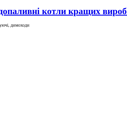
рдопаливні котли кращих виро
уючі, димоходи