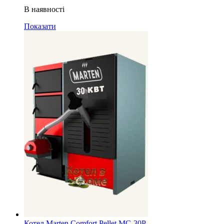
В наявності
Показати
Котел Marten Comfort Pellet MC-30P