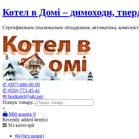
Skip
Котел в Домі – димоходи, тве
to
content
Сертифіковане опалювальне обладнання, автоматика, комплект
✆ (097) 686-00-90
✆ (050) 773-45-41
✉ bestkatel@ukr.net
Пошук товару...
×
Мій кошик
0
Recently added item(s)
Усі категорії
#4 (без назви)