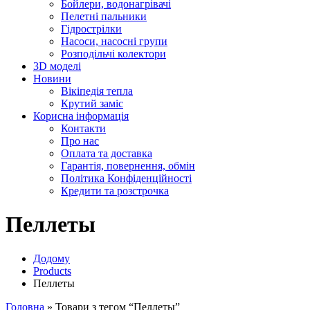
Бойлери, водонагрівачі
Пелетні пальники
Гідрострілки
Насоси, насосні групи
Розподільчі колектори
3D моделі
Новини
Вікіпедія тепла
Крутий заміс
Корисна інформація
Контакти
Про нас
Оплата та доставка
Гарантія, повернення, обмін
Політика Конфіденційності
Кредити та розстрочка
Пеллеты
Додому
Products
Пеллеты
Головна
»
Товари з тегом “Пеллеты”