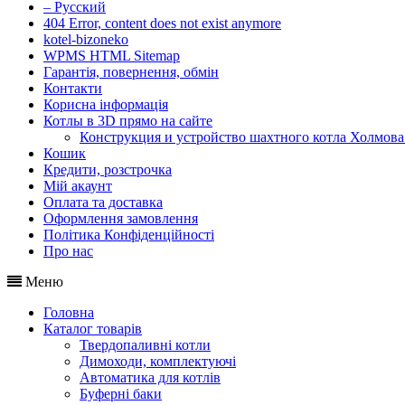
– Русский
404 Error, content does not exist anymore
kotel-bizoneko
WPMS HTML Sitemap
Гарантія, повернення, обмін
Контакти
Корисна інформація
Котлы в 3D прямо на сайте
Конструкция и устройство шахтного котла Холмова
Кошик
Кредити, розстрочка
Мій акаунт
Оплата та доставка
Оформлення замовлення
Політика Конфіденційності
Про нас
Меню
Головна
Каталог товарів
Твердопаливні котли
Димоходи, комплектуючі
Автоматика для котлів
Буферні баки