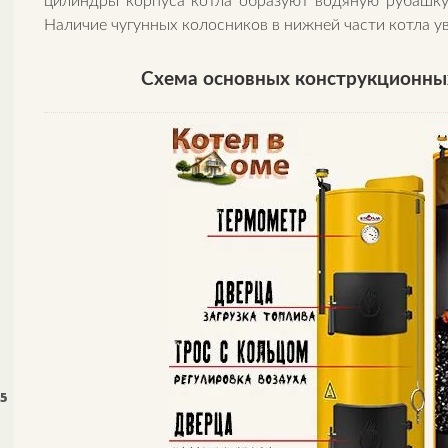
цилиндры корпуса котла образуют водяную рубашку, 
Наличие чугунных колосников в нижней части котла 
Схема основных конструкционных
 5