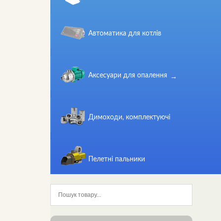
Автоматика для котлів
Аксесуари для опалення
Димоходи, комплектуючі
Пелетні пальники