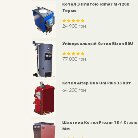
Котел З Плитою Idmar М-120П
Термо
24 900
грн
Rated
5.00
out of 5
Універсальный Котел Bizon 50U
77 000
грн
Rated
5.00
out of 5
Котел Altep Duo Uni Plus 33 КВт
64 200
грн
Шахтний Котел Prozar 18 ⭐ Сталь
Мм