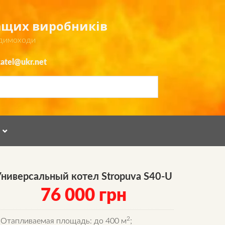
ращих виробників
 димоходи
atel@ukr.net
Я
ниверсальный котел Stropuva S40-U
76 000
грн
2
Отапливаемая площадь: до 400 м
;