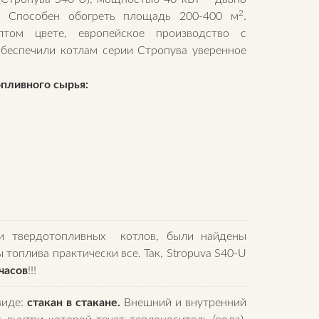
2
. Способен обогреть площадь 200-400 м
.
том цвете, европейское производство с
обеспечили котлам серии Стропува уверенное
пливного сырья:
ки твердотопливных котлов, были найдены
оплива практически все. Так, Stropuva S40-U
часов
!!!
виде:
стакан в стакане.
Внешний и внутренний