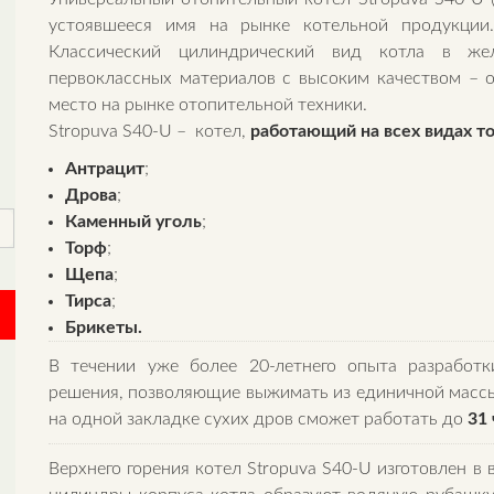
устоявшееся имя на рынке котельной продукции
Классический цилиндрический вид котла в жел
первоклассных материалов с высоким качеством – 
место на рынке отопительной техники.
Stropuva S40-U – котел,
работающий на всех видах то
Антрацит
;
Дрова
;
Каменный уголь
;
Торф
;
Щепа
;
Тирса
;
Брикеты.
В течении уже более 20-летнего опыта разработ
решения, позволяющие выжимать из единичной массы т
на одной закладке сухих дров сможет работать до
31 
Верхнего горения котел Stropuva S40-U изготовлен в 