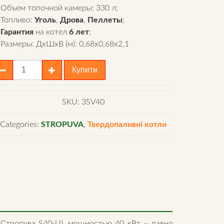
Объем топочной камеры: 330 л;
Топливо:
Уголь
,
Дрова
,
Пеллеты
;
Гарантия
на котел
6 лет
;
Размеры: ДхШхВ (м): 0,68х0,68х2,1
ниверсальный
Купити
отел
tropuva
40-
SKU:
3SV40
Categories:
STROPUVA
,
Твердопаливні котли
antity
(Стропува S40-U), мощностью 40 кВт – давно