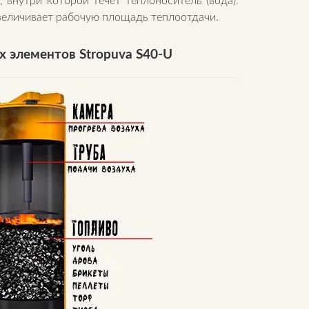
внутри которой течет теплоноситель (вода).
увеличивает рабочую площадь теплоотдачи.
 элементов Stropuva S40-U