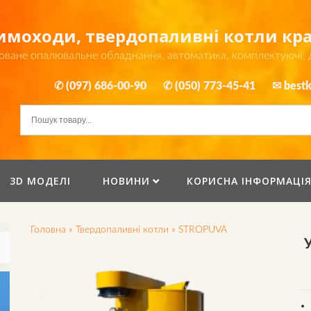
димоходи, твердопаливні котли к
оване опалювальне обладнання, автоматика, комплектуючі,
✆ (097) 686-00-90
✆ (050) 773-45-41
✉ bestk
3D МОДЕЛІ
НОВИНИ
КОРИСНА ІНФОРМАЦІ
Головна
»
Твердопаливні котли
»
STROPUVA
У