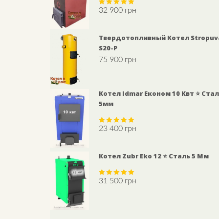
32 900
грн
Rated
5.00
out of 5
Твердотопливный Котел Stropuv
S20-P
75 900
грн
Котел Idmar Економ 10 Квт ⭐ Ста
5мм
23 400
грн
Rated
5.00
out of 5
Котел Zubr Eko 12 ⭐ Сталь 5 Мм
31 500
грн
Rated
5.00
out of 5