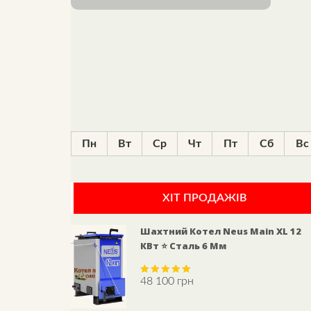
Пн
Вт
Ср
Чт
Пт
Сб
Вс
ХІТ ПРОДАЖІВ
Шахтний Котел Neus Main XL 12
КВт ⭐ Сталь 6 Мм
48 100
грн
Rated
5.00
out of 5