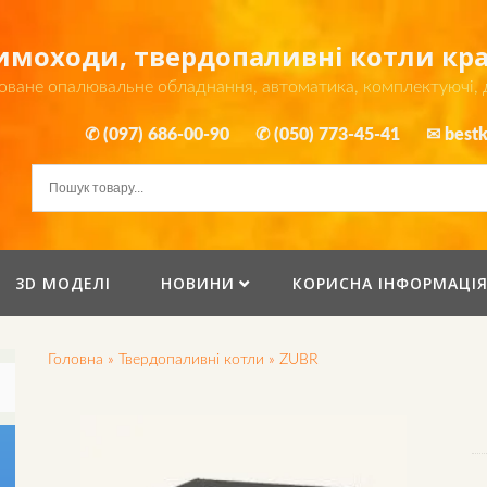
димоходи, твердопаливні котли к
оване опалювальне обладнання, автоматика, комплектуючі,
✆ (097) 686-00-90
✆ (050) 773-45-41
✉ bestk
3D МОДЕЛІ
НОВИНИ
КОРИСНА ІНФОРМАЦІ
Головна
»
Твердопаливні котли
»
ZUBR