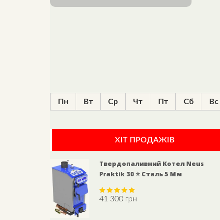
Пн
Вт
Ср
Чт
Пт
Сб
Вс
ХІТ ПРОДАЖІВ
Твердопаливний Котел Neus
Praktik 30 ⭐ Сталь 5 Мм
41 300
грн
Rated
5.00
out of 5