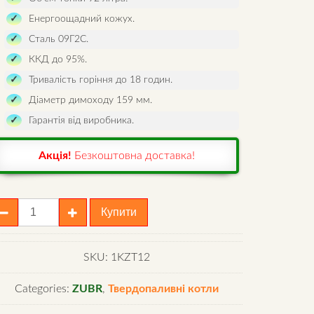
Енергоощадний кожух.
Сталь 09Г2С.
ККД до 95%.
Тривалість горіння до 18 годин.
Діаметр димоходу 159 мм.
Гарантія від виробника.
Акція!
Безкоштовна доставка!
ахтний
Купити
отел
ubr
ermo
SKU:
1KZT12
2
Categories:
ZUBR
,
Твердопаливні котли
antity