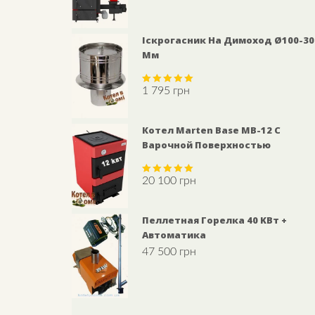
Іскрогасник На Димоход Ø100-30
Мм
1 795
грн
Rated
5.00
out of 5
Котел Marten Base MB-12 С
Варочной Поверхностью
20 100
грн
Rated
5.00
out of 5
Пеллетная Горелка 40 KВт +
Автоматика
47 500
грн