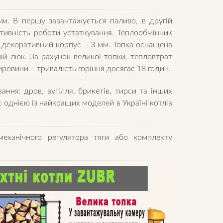
. В першу завантажується паливо, в другій
ивність роботи устаткування. Теплообмінник
, декоративний корпус – 3 мм. Топка оснащена
ій люк. За рахунок великої топки, тепловтрат
ровини – тривалість горіння досягає 18 годин.
ння: дров, вугілля, брикетів, тирси та інших
 однією із найкращих моделей в Україні котлів
механічного регулятора тяги або комплекту