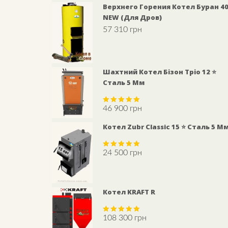
Верхнего Горения Котел Буран 4
NEW (для Дров)
57 310
грн
Шахтний Котел Бізон Тріо 12 ⭐
Сталь 5 Мм
46 900
грн
Rated
5.00
out of 5
Котел Zubr Classic 15 ⭐ Сталь 5 М
24 500
грн
Rated
5.00
out of 5
Котел KRAFT R
108 300
грн
Rated
5.00
out of 5