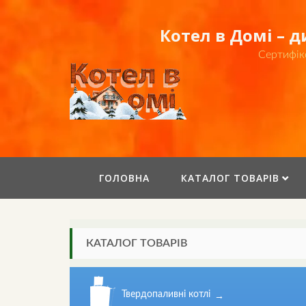
Skip
to
Котел в Домі – 
content
Сертифік
ГОЛОВНА
КАТАЛОГ ТОВАРІВ
КАТАЛОГ ТОВАРІВ
Твердопаливні котлі