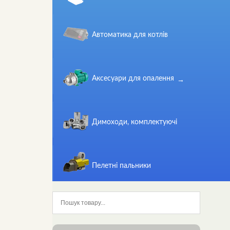
Автоматика для котлів
Аксесуари для опалення
Димоходи, комплектуючі
Пелетні пальники