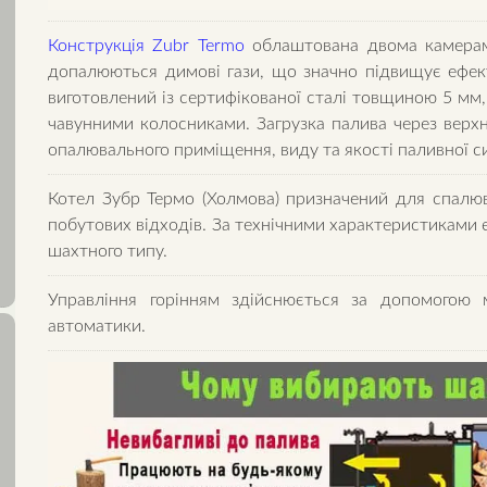
Конструкція Zubr Termo
облаштована двома камерами
допалюються димові гази, що значно підвищує ефект
виготовлений із сертифікованої сталі товщиною 5 мм
чавунними колосниками. Загрузка палива через верхн
опалювального приміщення, виду та якості паливної си
Котел Зубр Термо (Холмова) призначений для спалюва
побутових відходів. За технічними характеристиками є
шахтного типу.
Управління горінням здійснюється за допомогою 
автоматики.