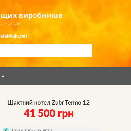
ращих виробників
 димоходи
atel@ukr.net
Я
Шахтний котел Zubr Termo 12
41 500
грн
Об’єм топки 92 літра!