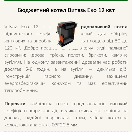
Бюджетний котел Витязь Еко 12 квт
Vityaz Eco 12 – сучасний
твердопаливний котел
підвищеного комфорту, призначений для обігріву
житлових та виробничих приміщень площею від 50 до
120 м². Добре працює на будь-якому виді паливної
сировини: (дрова, тріска, пелети, брикети, кам’яне
вугілля). На одному завантаженні дровами час роботи
досягає 5-8 годин, а на вугіллі — декілька діб.
Конструкція гарного дизайну, захищена
енергозберігаючим кожухом та має ефективний
теплообмінник.
Переваги:
найбільша топка серед аналогів, високий
коефіцієнт корисної дії, велика тривалість горіння на
дровах, надійні зварювальні шви, якісна котельна
холоднокатана сталь 09Г2С 5 мм.