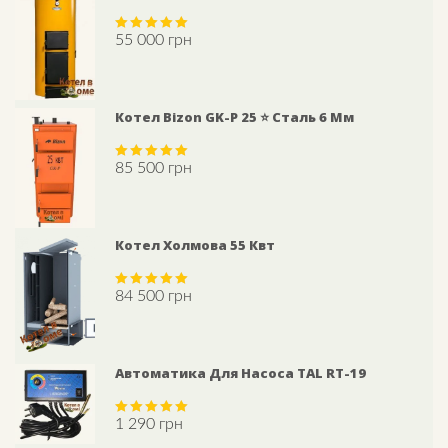
55 000
грн
Rated
5.00
out of 5
Котел Bizon GK-P 25 ⭐ Сталь 6 Мм
85 500
грн
Rated
5.00
out of 5
Котел Холмова 55 Квт
84 500
грн
Rated
5.00
out of 5
Автоматика Для Насоса TAL RT-19
1 290
грн
Rated
5.00
out of 5