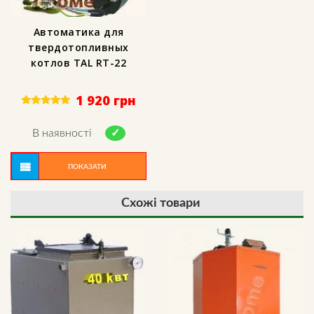
Автоматика для
твердотопливных
котлов TAL RT-22
1 920
грн
Rated
5.00
out of 5
В наявності
ПОКАЗАТИ
Схожі товари