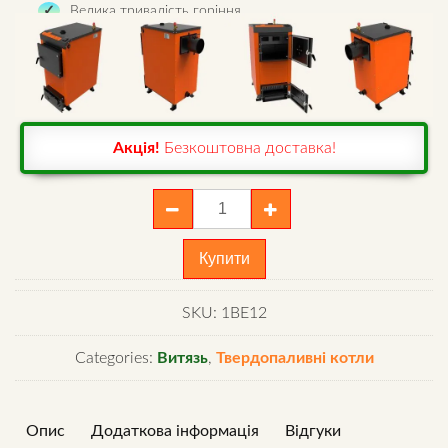
Велика тривалість горіння.
Економічна витрата палива.
Чесна вага 130 кг.
Офіційна гарантія.
Акція!
Безкоштовна доставка!
Котел
Витязь
Еко
Купити
12
квт
SKU:
1ВЕ12
quantity
Categories:
Витязь
,
Твердопаливні котли
Опис
Додаткова інформація
Відгуки