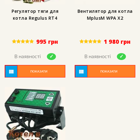
Регулятор тяги для
Вентилятор для котла
котла Regulus RT4
MplusM WPA X2
995
грн
1 980
грн
Rated
Rated
5.00
5.00
out of 5
out of 5
В наявності
В наявності
ПОКАЗАТИ
ПОКАЗАТИ