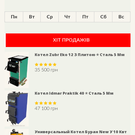
Пн
Вт
Ср
Чт
Пт
Сб
Вс
ХІТ ПРОДАЖІВ
Котел Zubr Eko 12 З Плитою ⭐ Сталь 5 Мм
35 500
грн
Rated
5.00
out of 5
Котел Idmar Praktik 40 ⭐ Сталь 5 Мм
47 100
грн
Rated
5.00
out of 5
Универсальный Котел Буран New У 10 Квт