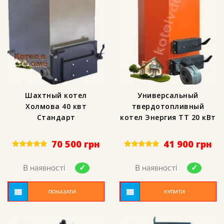
Шахтный котел
Универсальный
Холмова 40 квт
твердотопливный
Стандарт
котел Энергия ТТ 20 кВт
70 500
грн
41 900
грн
Rated
Rated
5.00
5.00
out of 5
out of 5
В наявності
В наявності
ПОКАЗАТИ
КУПИТИ