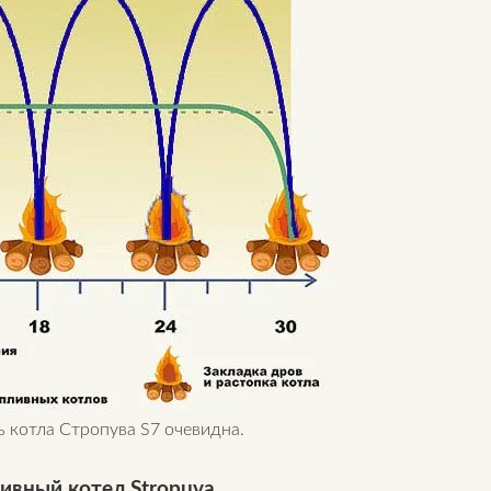
ь котла Стропува S7 очевидна.
ивный котел Stropuva