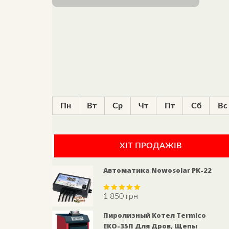
Пн
Вт
Ср
Чт
Пт
Сб
Вс
ХІТ ПРОДАЖІВ
Автоматика Nowosolar PK-22
1 850
грн
Rated
5.00
out of 5
Пиролизный Котел Termico
ЕКО-35П Для Дров, Щепы