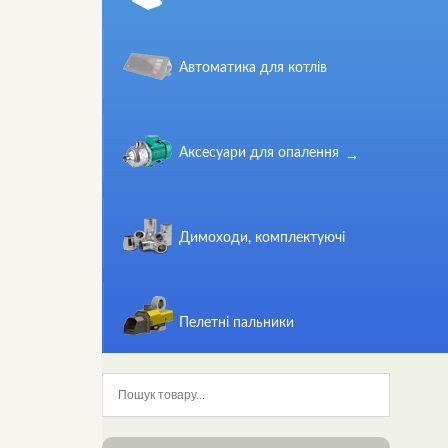
Автоматика для котлів
Аксесуари для опалення
Димоходи, комплектуючі
Пелетні пальники