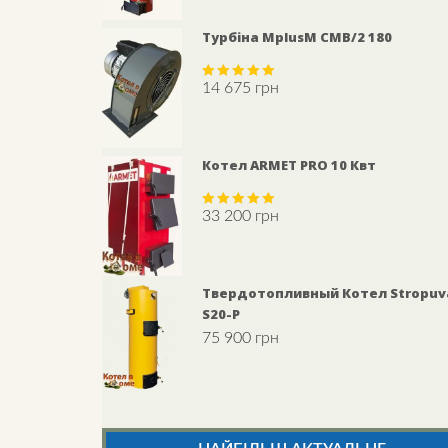
Турбіна MplusM CMB/2 180
14 675
грн
Rated
5.00
out of 5
Котел ARMET PRO 10 Квт
33 200
грн
Rated
5.00
out of 5
Твердотопливный Котел Stropuv
S20-P
75 900
грн