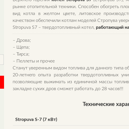
рынке отопительной техники. Способен обогреть пл
вид котла в желтом цвете, литовское производс
качеством обеспечили котлам моделей Стропува увер
Stropuva S7 – твердотопливный котел,
работающий на 
– Дрова;
– Щепа;
– Тирса;
– Пеллеты и прочее
Станут уверенным видом топлива для данного типа об
20-летнего опыта разработки твердотопливных ун
позволяющие выжимать из единичной массы топлива 
закладке сухих дров сможет работать до 28 часов!!!
Технические хар
Stropuva S-7 (7 кВт)