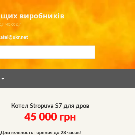
ращих виробників
 димоходи
atel@ukr.net
Я
Котел Stropuva S7 для дров
45 000
грн
Длительность горения до 28 часов!