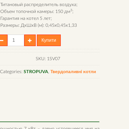
Титановый распределитель воздуха;
3
Объем топочной камеры: 150 дм
;
Гарантия на котел 5 лет;
Размеры: ДхШхВ (м): 0,45х0,45х1,33
отел
Купити
tropuva
7
ля
SKU:
1SV07
ров
Categories:
STROPUVA
,
Твердопаливні котли
antity
мощностью 7 кВт – давно устоявшееся имя на