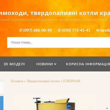
димоходи, твердопаливні котли к
оване опалювальне обладнання, автоматика, комплектуючі,
✆ (097) 686-00-90
✆ (050) 773-45-41
✉ bestk
3D МОДЕЛІ
НОВИНИ
КОРИСНА ІНФОРМАЦІ
Головна
»
Твердопаливні котли
»
STROPUVA