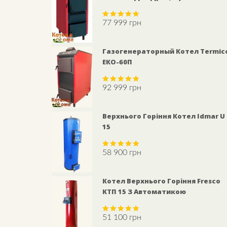
77 999
грн
Rated
5.00
out of 5
Газогенераторный Котел Termic
ЕКО-60П
92 999
грн
Rated
5.00
out of 5
Верхнього Горіння Котел Idmar U
15
58 900
грн
Rated
5.00
out of 5
Котел Верхнього Горіння Fresco
КТП 15 З Автоматикою
51 100
грн
Rated
5.00
out of 5