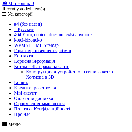
Мій кошик
0
Recently added item(s)
Усі категорії
#4 (без назви)
– Русский
404 Error, content does not exist anymore
kotel-bizoneko
WPMS HTML Sitemap
Гарантія, повернення, обмін
Контакти
Корисна інформація
Котлы в 3D прямо на сайте
Конструкция и устройство шахтного котла
Холмова в 3D
Кошик
Кредити, розстрочка
Мій акаунт
Оплата та доставка
Оформлення замовлення
Політика Конфіденційності
Про нас
Меню