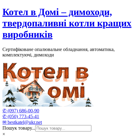
Skip
Котел в Домі – димоходи,
to
content
твердопаливні котли кращих
виробників
Сертифіковане опалювальне обладнання, автоматика,
комплектуючі, димоходи
✆ (097) 686-00-90
✆ (050) 773-45-41
✉ bestkatel@ukr.net
Пошук товару...
×