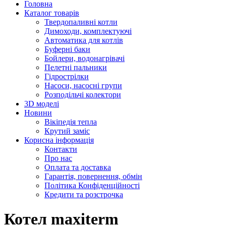
Головна
Каталог товарів
Твердопаливні котли
Димоходи, комплектуючі
Автоматика для котлів
Буферні баки
Бойлери, водонагрівачі
Пелетні пальники
Гідрострілки
Насоси, насосні групи
Розподільчі колектори
3D моделі
Новини
Вікіпедія тепла
Крутий заміс
Корисна інформація
Контакти
Про нас
Оплата та доставка
Гарантія, повернення, обмін
Політика Конфіденційності
Кредити та розстрочка
Котел maxiterm