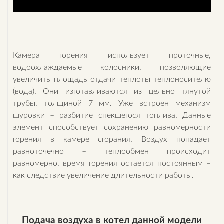
Камера горения использует проточные,
водоохлаждаемые колосники, позволяющие
увеличить площадь отдачи теплоты теплоносителю
(вода). Они изготавливаются из цельно тянутой
трубы, толщиной 7 мм. Уже встроен механизм
шуровки – разбитие спекшегося топлива. Данные
элемент способствует сохранению равномерности
горения в камере сгорания. Воздух попадает
равноточечно – теплообмен происходит
равномерно, время горения остается постоянным –
как следствие увеличение длительности работы.
Подача воздуха в котел данной модели