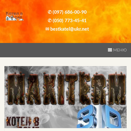
Головна
»
3D моделі обладнання
Skip
to
✆ (097) 686-00-90
content
✆ (050) 773-45-41
✉ bestkatel@ukr.net
МЕНЮ