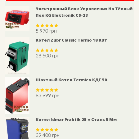
Электронный Блок Управления На Тёплый
Пол KG Elektronik СS-23
5 970
грн
Rated
5.00
out of 5
Котел Zubr Classic Termo 18 КВт
28 500
грн
Rated
5.00
out of 5
Шахтный Котел Termico КДГ 50
83 999
грн
Rated
5.00
out of 5
Котел Idmar Praktik 25 ⭐ Сталь 5 Мм
39 400
грн
Rated
5.00