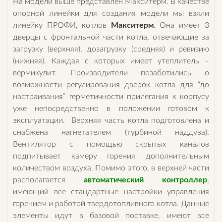
На модели выше представлен Макситерм. В качестве
опорной линейки для создания модели мы взяли
линейку ПРОФИ, котлов
Макситерм
. Она имеет 3
дверцы с фронтальной части котла, отвечающие за
загрузку (верхняя), дозагрузку (средняя) и ревизию
(нижняя). Каждая с которых имеет утеплитель –
вермикулит. Производители позаботились о
возможности регулирования дверок котла для “до
настраивания” герметичности прилегания к корпусу
уже непосредственно в положении готовом к
эксплуатации. Верхняя часть котла подготовлена и
снабжена нагнетателем (турбиной наддува).
Вентилятор с помощью скрытых каналов
подпитывает камеру горения дополнительным
количеством воздуха. Помимо этого, в верхней части
располагается
автоматический контроллер
,
имеющий все стандартные настройки управления
горением и работой твердотопливного котла. Данные
элементы идут в базовой поставке, имеют все