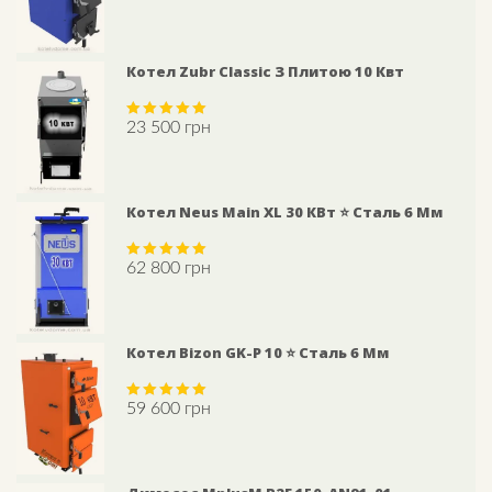
out of 5
Котел Zubr Classic З Плитою 10 Квт
23 500
грн
Rated
5.00
out of 5
Котел Neus Main XL 30 КВт ⭐ Сталь 6 Мм
62 800
грн
Rated
5.00
out of 5
Котел Bizon GK-P 10 ⭐ Сталь 6 Мм
59 600
грн
Rated
5.00
out of 5