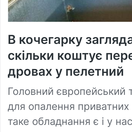
В кочегарку загляда
скільки коштує пер
дровах у пелетний
Головний європейський т
для опалення приватних 
таке обладнання є і у на